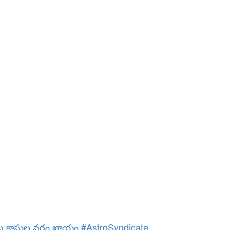
ట కాసుల వర్షం ఖాయం #AstroSyndicate