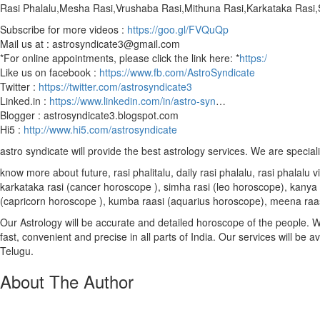
Rasi Phalalu,Mesha Rasi,Vrushaba Rasi,Mithuna Rasi,Karkataka Rasi
Subscribe for more videos :
https://goo.gl/FVQuQp
Mail us at : astrosyndicate3@gmail.com
*For online appointments, please click the link here: *
https:/
Like us on facebook :
https://www.fb.com/AstroSyndicate
Twitter :
https://twitter.com/astrosyndicate3
Linked.in :
https://www.linkedin.com/in/astro-syn
…
Blogger : astrosyndicate3.blogspot.com
Hi5 :
http://www.hi5.com/astrosyndicate
astro syndicate will provide the best astrology services. We are special
know more about future, rasi phalitalu, daily rasi phalalu, rasi phalal
karkataka rasi (cancer horoscope ), simha rasi (leo horoscope), kanya r
(capricorn horoscope ), kumba raasi (aquarius horoscope), meena raa
Our Astrology will be accurate and detailed horoscope of the people. We 
fast, convenient and precise in all parts of India. Our services will be 
Telugu.
About The Author