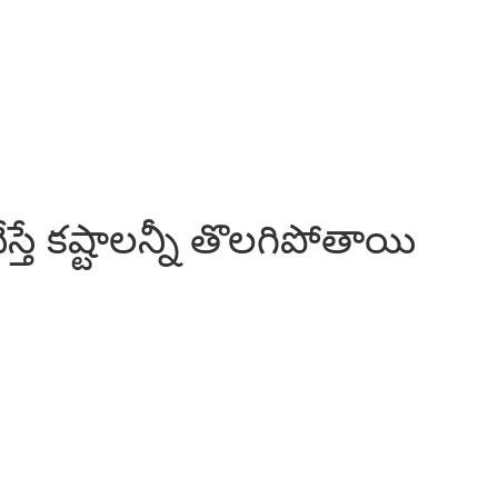
ే కష్టాలన్నీ తొలగిపోతాయి