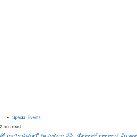
Special Events
2 min read
🌾 రాయలసీమలో ఈ పంటలు వేస్తే..💰లాభాలే లాభాలు! .మీ ఇం