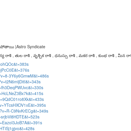
గిపోతాయి |Astro Syndicate
య రాశి , తుల రాశి , వృశ్చిక రాశి , ధనుస్సు రాశి , మకర రాశి , కుంభ రాశి , మీన రాశ
FHohQOc&t=383s
8jPcC0E&t=376s
ch?v=8-3Y6y6GmwM&t=486s
?v=t2N6mljDitI&t=343s
?v=fh3DeqPWUvc&t=330s
?v=HcLNeZ3Bx7k&t=415s
?v=9QdC01ro8Xk&t=433s
h?v=YTcsHXOV1xE&t=395s
ch?v=R-C9NvKrECg&t=349s
v=srjbVi8HDTE&t=523s
?v=EazoI3JoB7A&t=391s
HTiSj1gjvo&t=428s