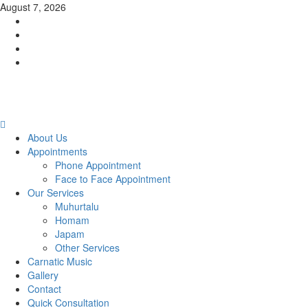
Skip
August 7, 2026
to
Facebook
content
Twitter
Youtube
Instagram
Primary
Menu
About Us
Appointments
Phone Appointment
Face to Face Appointment
Our Services
Muhurtalu
Homam
Japam
Other Services
Carnatic Music
Gallery
Contact
Quick Consultation