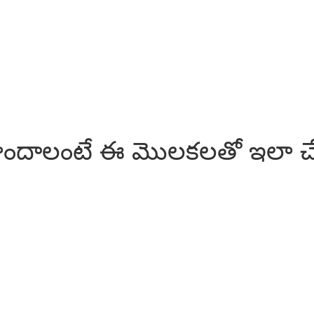
ొందాలంటే ఈ మొలకలతో ఇలా చేస్త