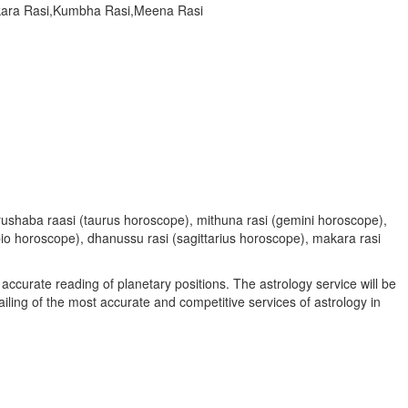
akara Rasi,Kumbha Rasi,Meena Rasi
, vrushaba raasi (taurus horoscope), mithuna rasi (gemini horoscope),
rpio horoscope), dhanussu rasi (sagittarius horoscope), makara rasi
accurate reading of planetary positions. The astrology service will be
vailing of the most accurate and competitive services of astrology in