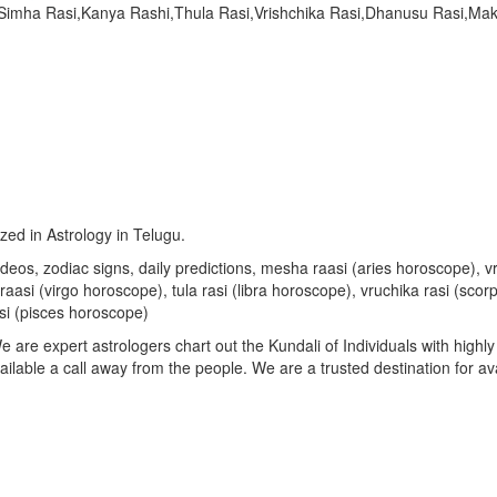
,Simha Rasi,Kanya Rashi,Thula Rasi,Vrishchika Rasi,Dhanusu Rasi,M
ized in Astrology in Telugu.
u videos, zodiac signs, daily predictions, mesha raasi (aries horoscope)
aasi (virgo horoscope), tula rasi (libra horoscope), vruchika rasi (sco
si (pisces horoscope)
are expert astrologers chart out the Kundali of Individuals with highly 
available a call away from the people. We are a trusted destination for a