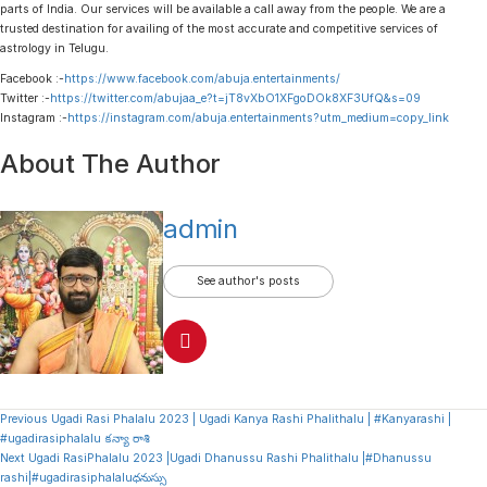
parts of India. Our services will be available a call away from the people. We are a
trusted destination for availing of the most accurate and competitive services of
astrology in Telugu.
Facebook :-
https://www.facebook.com/abuja.entertainments/
Twitter :-
https://twitter.com/abujaa_e?t=jT8vXbO1XFgoDOk8XF3UfQ&s=09
Instagram :-
https://instagram.com/abuja.entertainments?utm_medium=copy_link
About The Author
admin
See author's posts
Continue
Previous
Ugadi Rasi Phalalu 2023 | Ugadi Kanya Rashi Phalithalu | #Kanyarashi |
#ugadirasiphalalu కన్యా రాశి
Reading
Next
Ugadi RasiPhalalu 2023 |Ugadi Dhanussu Rashi Phalithalu |#Dhanussu
rashi|#ugadirasiphalaluధనుస్సు