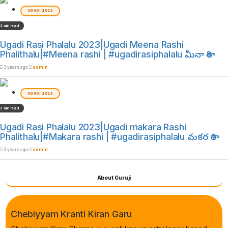
UGADI 2023
2 min read
Ugadi Rasi Phalalu 2023|Ugadi Meena Rashi
Phalithalu|#Meena rashi | #ugadirasiphalalu మీనా రాశి
3 years ago
admin
UGADI 2023
3 min read
Ugadi Rasi Phalalu 2023|Ugadi makara Rashi
Phalithalu|#Makara rashi | #ugadirasiphalalu మకర రాశి
3 years ago
admin
About Guruji
Chebiyyam Kranti Kiran Garu