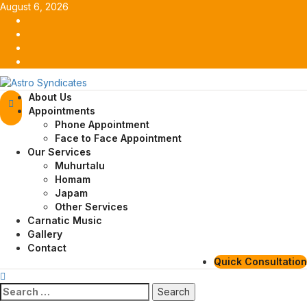
Skip
August 6, 2026
to
Facebook
content
Twitter
Youtube
Instagram
Primary
About Us
Menu
Appointments
Phone Appointment
Face to Face Appointment
Our Services
Muhurtalu
Homam
Japam
Other Services
Carnatic Music
Gallery
Contact
Quick Consultation
Search
for: