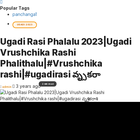
Popular Tags
panchanga
1
UGADI 2023
Ugadi Rasi Phalalu 2023|Ugadi
Vrushchika Rashi
Phalithalu|#Vrushchika
rashi|#ugadirasi వృశ్చికరాశి
2 min read
3 years ago
admin