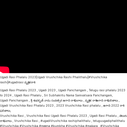
Ugadi Rasi Phalalu 2023|Ugadi Vrushchika Rashi Phalithalu|#Vrushchika
rashi|#ugadirasi వృశ్చికరాశి
Ugadi Rasi Phalalu 2023 , Ugadi 2023 , Ugadi Panchangam , Telugu rasi phalalu 2023
to 2024 , Ugadi Rasi Phalalu , Sri Subhakritu Nama Samvatsara Panchangam,
Ugadi Panchangam , శ్రీ శుభకృత్ నామ సంవత్సర ఉగాది రాశి ఫలాలు , వృశ్చిక రాశి ఉగాది రాశి ఫలితాలు ,
Ugadi Vrushchika Rasi Phalalu 2023 , 2023 Vrushchika Rasi phalalu , ఉగాది 2022 రాశి
ఫలితాలు,
Vrushchika Rasi , Vrushchika Rasi Ugadi Rasi Phalalu 2023 , Ugadi Rasi Phalalu , తెలుగు
రాశి ఫలాలు , Vrushchika Rasi , #ugadiVrushchika rashiphalithalu , teluguugadiphalithalu
#Vrushchika #Vrushchika #meena #kumbha #Vrushchika #makara , #Vrushchika