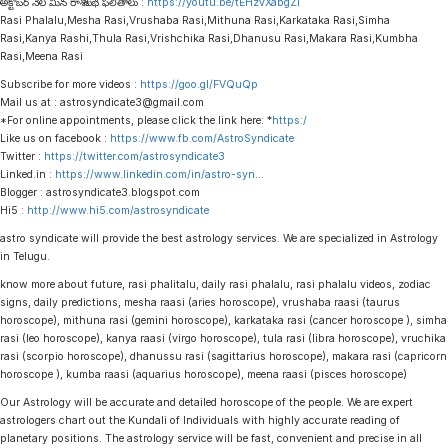
అక్టోబర్ నెల మీన రాశి శుభ ఫలితాలు :
https://youtu.be/tEHzvXabgZI
Rasi Phalalu,Mesha Rasi,Vrushaba Rasi,Mithuna Rasi,Karkataka Rasi,Simha
Rasi,Kanya Rashi,Thula Rasi,Vrishchika Rasi,Dhanusu Rasi,Makara Rasi,Kumbha
Rasi,Meena Rasi
Subscribe for more videos :
https://goo.gl/FVQuQp
Mail us at : astrosyndicate3@gmail.com
*For online appointments, please click the link here: *
https:/
Like us on facebook :
https://www.fb.com/AstroSyndicate
Twitter :
https://twitter.com/astrosyndicate3
Linked.in :
https://www.linkedin.com/in/astro-syn
…
Blogger : astrosyndicate3.blogspot.com
Hi5 :
http://www.hi5.com/astrosyndicate
astro syndicate will provide the best astrology services. We are specialized in Astrology
in Telugu.
know more about future, rasi phalitalu, daily rasi phalalu, rasi phalalu videos, zodiac
signs, daily predictions, mesha raasi (aries horoscope), vrushaba raasi (taurus
horoscope), mithuna rasi (gemini horoscope), karkataka rasi (cancer horoscope ), simha
rasi (leo horoscope), kanya raasi (virgo horoscope), tula rasi (libra horoscope), vruchika
rasi (scorpio horoscope), dhanussu rasi (sagittarius horoscope), makara rasi (capricorn
horoscope ), kumba raasi (aquarius horoscope), meena raasi (pisces horoscope)
Our Astrology will be accurate and detailed horoscope of the people. We are expert
astrologers chart out the Kundali of Individuals with highly accurate reading of
planetary positions. The astrology service will be fast, convenient and precise in all