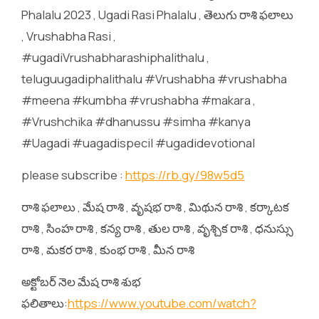
Phalalu 2023 , Ugadi Rasi Phalalu , తెలుగు రాశి ఫలాలు
, Vrushabha Rasi ,
#ugadiVrushabharashiphalithalu ,
teluguugadiphalithalu #Vrushabha #vrushabha
#meena #kumbha #vrushabha #makara ,
#Vrushchika #dhanussu #simha #kanya
#Uagadi #uagadispecil #ugadidevotional
please subscribe :
https://rb.gy/98w5d5
రాశి ఫలాలు , మేష రాశి , వృషభ రాశి , మిథున రాశి , కర్కాటక
రాశి , సింహ రాశి , కన్య రాశి , తుల రాశి , వృశ్చిక రాశి , ధనుస్సు
రాశి , మకర రాశి , కుంభ రాశి , మీన రాశి
అక్టోబర్ నెల మేష రాశి శుభ
ఫలితాలు:
https://www.youtube.com/watch?