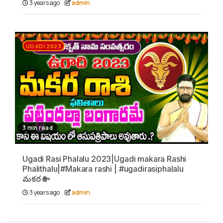
3 years ago
admin
UGADI 2023
3 min read
Ugadi Rasi Phalalu 2023|Ugadi makara Rashi
Phalithalu|#Makara rashi | #ugadirasiphalalu
మకర రాశి
3 years ago
admin