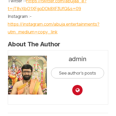
Twitter :-
https://twitter.com/abujaa_e?
t=jT8vXbO1XFgoDOk8XF3UfQ&s=09
Instagram :-
https://instagram.com/abuja.entertainments?
utm_medium=copy_link
About The Author
admin
See author's posts