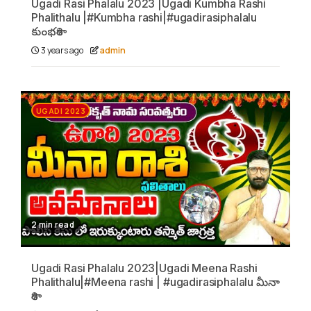
Ugadi Rasi Phalalu 2023 |Ugadi Kumbha Rashi
Phalithalu |#Kumbha rashi|#ugadirasiphalalu
కుంభరాశి
3 years ago
admin
UGADI 2023
2 min read
Ugadi Rasi Phalalu 2023|Ugadi Meena Rashi
Phalithalu|#Meena rashi | #ugadirasiphalalu మీనా
రాశి