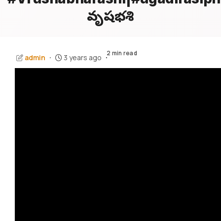
వృషభరాశి
2 min read
admin
3 years ago