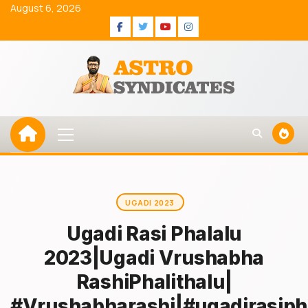
Skip
August 6, 2026
to
Facebook
Twitter
Youtube
Instagram
content
Primary
Menu
UGADI 2023
Ugadi Rasi Phalalu
2023|Ugadi Vrushabha
RashiPhalithalu|
#Vrushabharashi|#ugadirasiph