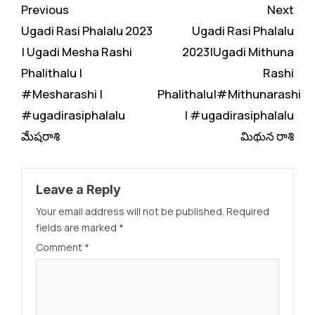
Continue
Previous
Next
Reading
Ugadi Rasi Phalalu 2023
Ugadi Rasi Phalalu
| Ugadi Mesha Rashi
2023|Ugadi Mithuna
Phalithalu |
Rashi
#Mesharashi |
Phalithalu|#Mithunarashi
#ugadirasiphalalu
| #ugadirasiphalalu
మేషరాశి
మిథున రాశి
Leave a Reply
Your email address will not be published.
Required
fields are marked
*
Comment
*