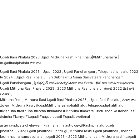
Ugadi Rasi Phalalu 2023|Ugadi Mithuna Rashi Phalithalu|#Mithunarashi |
#ugadirasiphalalu మిథున రాశి
Ugadi Rasi Phalalu 2023 , Ugadi 2023 , Ugadi Panchangam , Telugu rasi phalalu 2023
to 2024 , Ugadi Rasi Phalalu , Sri Subhakritu Nama Samvatsara Panchangam,
Ugadi Panchangam , శ్రీ శుభకృత్ నామ సంవత్సర ఉగాది రాశి ఫలాలు , మిథున రాశి ఉగాది రాశి ఫలితాలు ,
Ugadi Mithuna Rasi Phalalu 2023 , 2023 Mithuna Rasi phalalu , ఉగాది 2022 మిథున రాశి
ఫలితాలు,
Mithuna Rasi , Mithuna Rasi Ugadi Rasi Phalalu 2023 , Ugadi Rasi Phalalu , తెలుగు రాశి
ఫలాలు , Mithuna Rasi , #ugadiMithunarashiphalithalu , teluguugadiphalithalu
#Mithuna #Mithuna #meena #kumbha #Mithuna #makara , #Vrushchika #dhanussu
#simha #kanya #Uagadi #uagadispecil #ugadidevotional
astro syndicate,chebiyyam kiran sharma,astrology,#Rashiphalalu,ugadi
phalithalu,2023 ugadi phalithalu in telugu,Mithuna rashi ugadi phalithalu,shobha
kruth naama samvascharam,ugadi 2023 – 2023 Mithuna rashi,Mithuna rashi uagadi