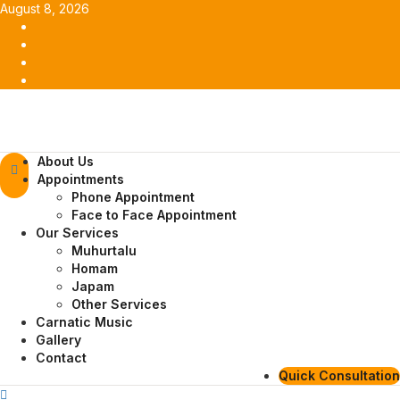
Skip
August 8, 2026
to
Facebook
content
Twitter
Youtube
Instagram
Primary
About Us
Menu
Appointments
Phone Appointment
Face to Face Appointment
Our Services
Muhurtalu
Homam
Japam
Other Services
Carnatic Music
Gallery
Contact
Quick Consultation