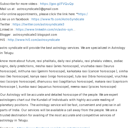
Subscribe for more videos :
https://goo.gl/FVQuQp
Mail us at : astrosyndicate3@gmail.com
*For online appointments, please click the link here: *
https:/
Like us on facebook :
https://www.fb.com/AstroSyndicate
Twitter :
https://twitter.com/astrosyndicate3
Linked.in :
https://www.linkedin.com/in/astro-syn
…
Blogger : astrosyndicate3.blogspot.com
Hi5 :
http://www.hi5.com/astrosyndicate
astro syndicate will provide the best astrology services. We are specialized in Astrology
in Telugu.
know more about future, rasi phalitalu, daily rasi phalalu, rasi phalalu videos, zodiac
signs, daily predictions, mesha raasi (aries horoscope), vrushaba raasi (taurus
horoscope), mithuna rasi (gemini horoscope), karkataka rasi (cancer horoscope ), simha
rasi (leo horoscope), kanya raasi (virgo horoscope), tula rasi (libra horoscope), vruchika
rasi (scorpio horoscope), dhanussu rasi (sagittarius horoscope), makara rasi (capricorn
horoscope ), kumba raasi (aquarius horoscope), meena raasi (pisces horoscope)
Our Astrology will be accurate and detailed horoscope of the people. We are expert
astrologers chart out the Kundali of Individuals with highly accurate reading of
planetary positions. The astrology service will be fast, convenient and precise in all
parts of India. Our services will be available a call away from the people. We are a
trusted destination for availing of the most accurate and competitive services of
astrology in Telugu.