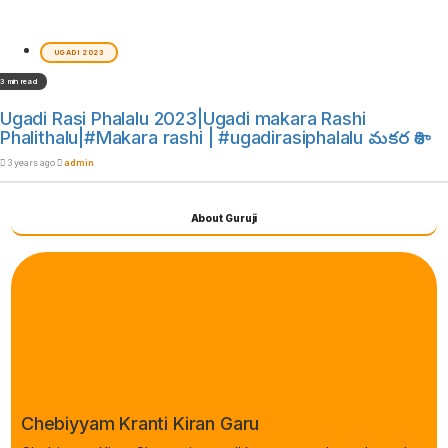
UGADI 2023
3 min read
Ugadi Rasi Phalalu 2023|Ugadi makara Rashi
Phalithalu|#Makara rashi | #ugadirasiphalalu మకర రాశి
3 years ago
admin
About Guruji
Chebiyyam Kranti Kiran Garu