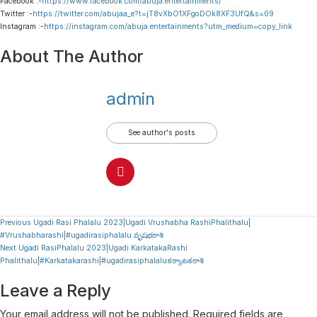
Facebook :-
https://www.facebook.com/abuja.entertainments/
Twitter :-
https://twitter.com/abujaa_e?t=jT8vXbO1XFgoDOk8XF3UfQ&s=09
Instagram :-
https://instagram.com/abuja.entertainments?utm_medium=copy_link
About The Author
admin
See author's posts
Continue
Previous
Ugadi Rasi Phalalu 2023|Ugadi Vrushabha RashiPhalithalu|
#Vrushabharashi|#ugadirasiphalalu వృషభరాశి
Reading
Next
Ugadi RasiPhalalu 2023|Ugadi KarkatakaRashi
Phalithalu|#Karkatakarashi|#ugadirasiphalaluకర్కాటకరాశి
Leave a Reply
Your email address will not be published.
Required fields are