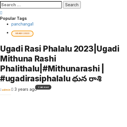
Search
for:
Popular Tags
panchanga
1
UGADI 2023
Ugadi Rasi Phalalu 2023|Ugadi
Mithuna Rashi
Phalithalu|#Mithunarashi |
#ugadirasiphalalu మిథున రాశి
2 min read
3 years ago
admin