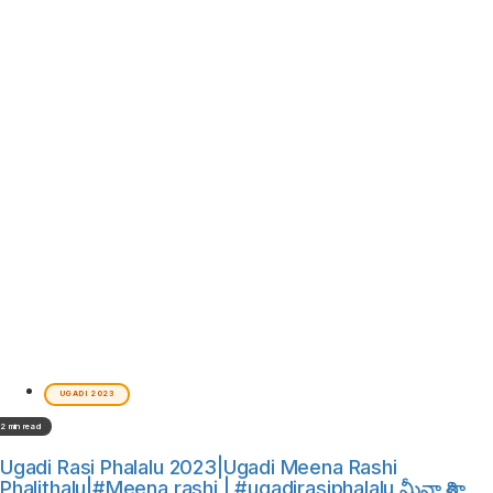
UGADI 2023
2 min read
Ugadi Rasi Phalalu 2023|Ugadi Meena Rashi
Phalithalu|#Meena rashi | #ugadirasiphalalu మీనా రాశి