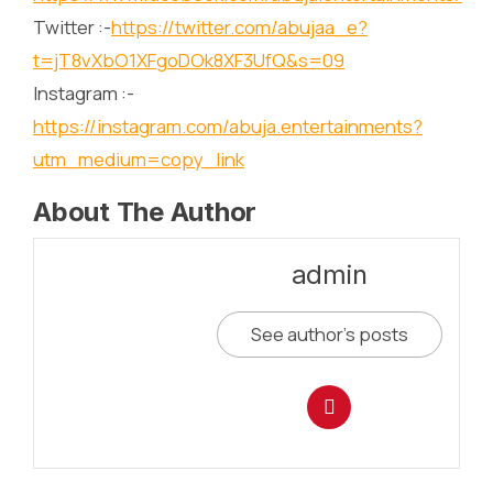
Twitter :-
https://twitter.com/abujaa_e?
t=jT8vXbO1XFgoDOk8XF3UfQ&s=09
Instagram :-
https://instagram.com/abuja.entertainments?
utm_medium=copy_link
About The Author
admin
See author's posts