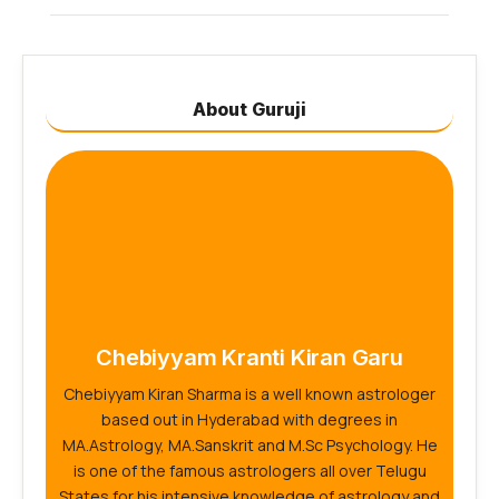
About Guruji
Chebiyyam Kranti Kiran Garu
Chebiyyam Kiran Sharma is a well known astrologer
based out in Hyderabad with degrees in
MA.Astrology, MA.Sanskrit and M.Sc Psychology. He
is one of the famous astrologers all over Telugu
States for his intensive knowledge of astrology and