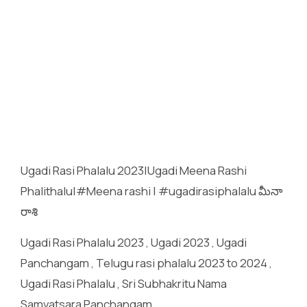
Ugadi Rasi Phalalu 2023|Ugadi Meena Rashi
Phalithalu|#Meena rashi | #ugadirasiphalalu మీనా
రాశి
Ugadi Rasi Phalalu 2023 , Ugadi 2023 , Ugadi
Panchangam , Telugu rasi phalalu 2023 to 2024 ,
Ugadi Rasi Phalalu , Sri Subhakritu Nama
Samvatsara Panchangam,