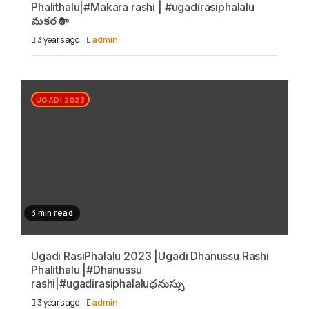
Phalithalu|#Makara rashi | #ugadirasiphalalu
మకర రాశి
3 years ago
admin
UGADI 2023
3 min read
Ugadi RasiPhalalu 2023 |Ugadi Dhanussu Rashi
Phalithalu |#Dhanussu
rashi|#ugadirasiphalaluధనుస్సు
3 years ago
admin