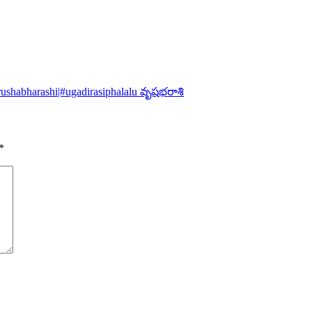
ushabharashi|#ugadirasiphalalu వృషభరాశి
*