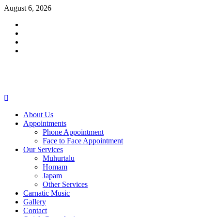
Skip
August 6, 2026
to
Facebook
content
Twitter
Youtube
Instagram
Primary
Menu
About Us
Appointments
Phone Appointment
Face to Face Appointment
Our Services
Muhurtalu
Homam
Japam
Other Services
Carnatic Music
Gallery
Contact