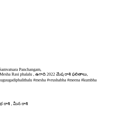
a Samvatsara Panchangam,
Mesha Rasi phalalu , ఉగాది 2022 మేష రాశి ఫలితాలు,
 teluguugadiphalithalu #mesha #vrushabha #meena #kumbha
ంభ రాశి , మీన రాశి