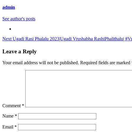
admin
See author's posts
Continue
Next
Ugadi Rasi Phalalu 2023|Ugadi Vrushabha RashiPhalithalu| #Vr
Reading
Leave a Reply
Your email address will not be published.
Required fields are marked
Comment
*
Name
*
Email
*