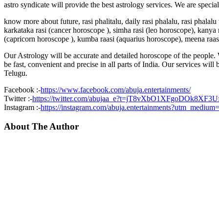
astro syndicate will provide the best astrology services. We are specia
know more about future, rasi phalitalu, daily rasi phalalu, rasi phalal
karkataka rasi (cancer horoscope ), simha rasi (leo horoscope), kanya r
(capricorn horoscope ), kumba raasi (aquarius horoscope), meena raas
Our Astrology will be accurate and detailed horoscope of the people. W
be fast, convenient and precise in all parts of India. Our services will
Telugu.
Facebook :-
https://www.facebook.com/abuja.entertainments/
Twitter :-
https://twitter.com/abujaa_e?t=jT8vXbO1XFgoDOk8XF3
Instagram :-
https://instagram.com/abuja.entertainments?utm_medium
About The Author