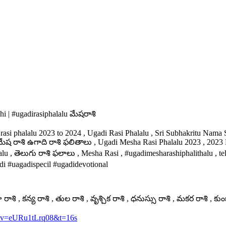
i | #ugadirasiphalalu మేషరాశి
rasi phalalu 2023 to 2024 , Ugadi Rasi Phalalu , Sri Subhakritu Nam
ేష రాశి ఉగాది రాశి ఫలితాలు , Ugadi Mesha Rasi Phalalu 2023 , 2023 
alu , తెలుగు రాశి ఫలాలు , Mesha Rasi , #ugadimesharashiphalithalu ,
i #uagadispecil #ugadidevotional
ాశి , కన్య రాశి , తుల రాశి , వృశ్చిక రాశి , ధనుస్సు రాశి , మకర రాశి , కు
h?v=eURu1tLrq08&t=16s