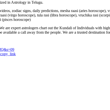
lized in Astrology in Telugu.
u videos, zodiac signs, daily predictions, mesha raasi (aries horoscope),
aasi (virgo horoscope), tula rasi (libra horoscope), vruchika rasi (scorp
i (pisces horoscope)
e are expert astrologers chart out the Kundali of Individuals with highl
 be available a call away from the people. We are a trusted destination f
UfQ&s=09
=copy_link