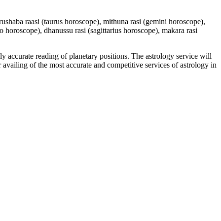
 vrushaba raasi (taurus horoscope), mithuna rasi (gemini horoscope),
io horoscope), dhanussu rasi (sagittarius horoscope), makara rasi
y accurate reading of planetary positions. The astrology service will
or availing of the most accurate and competitive services of astrology in