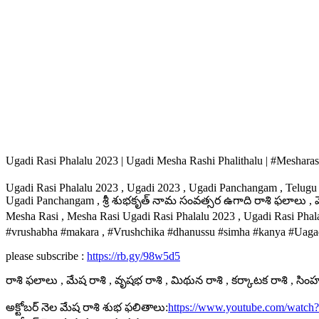
Ugadi Rasi Phalalu 2023 | Ugadi Mesha Rashi Phalithalu | #Mesharash
Ugadi Rasi Phalalu 2023 , Ugadi 2023 , Ugadi Panchangam , Telugu 
Ugadi Panchangam , శ్రీ శుభకృత్ నామ సంవత్సర ఉగాది రాశి ఫలాలు , మ
Mesha Rasi , Mesha Rasi Ugadi Rasi Phalalu 2023 , Ugadi Rasi Phal
#vrushabha #makara , #Vrushchika #dhanussu #simha #kanya #Uagad
please subscribe :
https://rb.gy/98w5d5
రాశి ఫలాలు , మేష రాశి , వృషభ రాశి , మిథున రాశి , కర్కాటక రాశి , సింహ ర
అక్టోబర్ నెల మేష రాశి శుభ ఫలితాలు:
https://www.youtube.com/watc