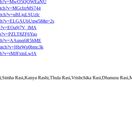
/watch?v=MwO5QOWEaNU
watch?v=MGrJzrMS744
watch?v=uBLjqLSUzIc
watch?v=ELGAUbUmg58&t=2s
tch?v=EOa9j7V_lMA
tch?v=PZLT8ZF6Yao
atch?v=AAqnq6R5hME
/watch?v=HbrWp0bmc3k
tch?v=rMJFxtnLwfA
si,Simha Rasi,Kanya Rashi,Thula Rasi,Vrishchika Rasi,Dhanusu Rasi