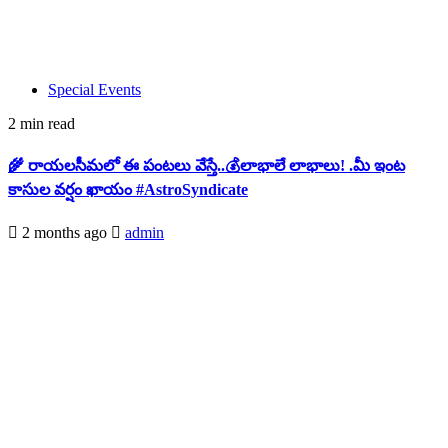
Special Events
2 min read
🌾 రాయలసీమలో ఈ పంటలు వేస్తే..💰లాభాలే లాభాలు! .మీ ఇంట
కాసుల వర్షం ఖాయం #AstroSyndicate
2 months ago
admin