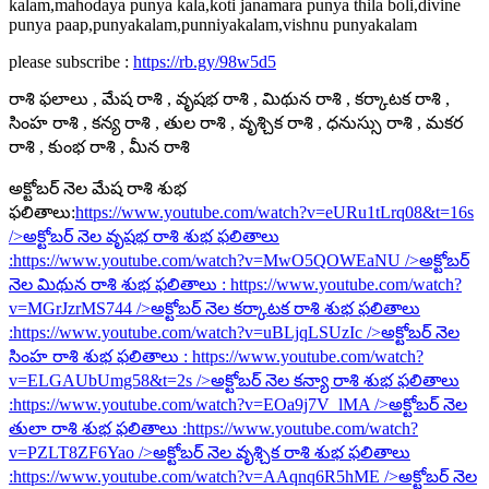
kalam,mahodaya punya kala,koti janamara punya thila boli,divine
punya paap,punyakalam,punniyakalam,vishnu punyakalam
please subscribe :
https://rb.gy/98w5d5
రాశి ఫలాలు , మేష రాశి , వృషభ రాశి , మిథున రాశి , కర్కాటక రాశి ,
సింహ రాశి , కన్య రాశి , తుల రాశి , వృశ్చిక రాశి , ధనుస్సు రాశి , మకర
రాశి , కుంభ రాశి , మీన రాశి
అక్టోబర్ నెల మేష రాశి శుభ
ఫలితాలు:
https://www.youtube.com/watch?v=eURu1tLrq08&t=16s
/>అక్టోబర్ నెల వృషభ రాశి శుభ ఫలితాలు
:
https://www.youtube.com/watch?v=MwO5QOWEaNU
/>అక్టోబర్
నెల మిథున రాశి శుభ ఫలితాలు :
https://www.youtube.com/watch?
v=MGrJzrMS744
/>అక్టోబర్ నెల కర్కాటక రాశి శుభ ఫలితాలు
:
https://www.youtube.com/watch?v=uBLjqLSUzIc
/>అక్టోబర్ నెల
సింహ రాశి శుభ ఫలితాలు :
https://www.youtube.com/watch?
v=ELGAUbUmg58&t=2s
/>అక్టోబర్ నెల కన్యా రాశి శుభ ఫలితాలు
:
https://www.youtube.com/watch?v=EOa9j7V_lMA
/>అక్టోబర్ నెల
తులా రాశి శుభ ఫలితాలు :
https://www.youtube.com/watch?
v=PZLT8ZF6Yao
/>అక్టోబర్ నెల వృశ్చిక రాశి శుభ ఫలితాలు
:
https://www.youtube.com/watch?v=AAqnq6R5hME
/>అక్టోబర్ నెల