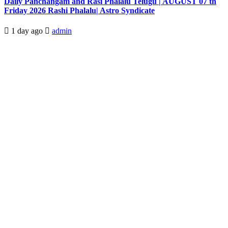
Daily Panchangam and Rasi Phalalu Telugu | AUGUST 07 th
Friday 2026 Rashi Phalalu| Astro Syndicate
1 day ago
admin