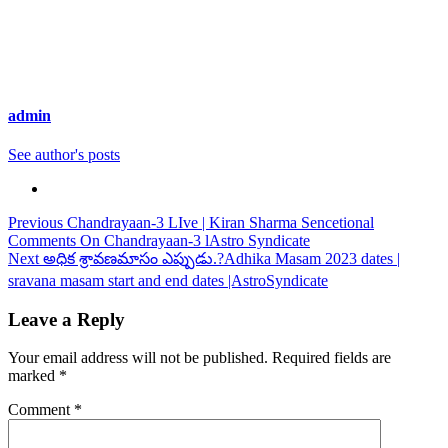
admin
See author's posts
Continue
Previous
Chandrayaan-3 LIve | Kiran Sharma Sencetional
Comments On Chandrayaan-3 lAstro Syndicate
Reading
Next
అధిక శ్రావణమాసం ఎప్పుడు.?Adhika Masam 2023 dates |
sravana masam start and end dates |AstroSyndicate
Leave a Reply
Your email address will not be published.
Required fields are
marked
*
Comment
*