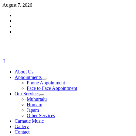
Skip
August 7, 2026
to
Facebook
content
Twitter
Youtube
Instagram
Primary
About Us
Menu
Appointments
Phone Appointment
Face to Face Appointment
Our Services
Muhurtalu
Homam
Japam
Other Services
Carnatic Music
Gallery
Contact