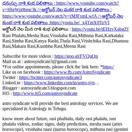
ధనుస్సు రాశి శుభ ఫలితాలు :
https://www.youtube.com/watch?
v=HbrWp0bmc3k
/>అక్టోబర్ నెల మకర రాశి శుభ ఫలితాలు :
https://www.youtube.com/watch?v=rMJFxtnLwfA
/>అక్టోబర్ నెల
కుంభ రాశి శుభ ఫలితాలు :
https://youtu.be/_x4TmX0ToVI
అక్టోబర్ నెల మీన రాశి శుభ ఫలితాలు :
https://youtu.be/tEHzvXabgZI
Rasi Phalalu,Mesha Rasi,Vrushaba Rasi,Mithuna Rasi,Karkataka
Rasi,Simha Rasi,Kanya Rashi,Thula Rasi,Vrishchika Rasi,Dhanusu
Rasi,Makara Rasi,Kumbha Rasi,Meena Rasi
Subscribe for more videos :
https://goo.gl/FVQuQp
Mail us at : astrosyndicate3@gmail.com
*For online appointments, please click the link here: *
https:/
Like us on facebook :
https://www.fb.com/AstroSyndicate
Twitter :
https://twitter.com/astrosyndicate3
Linked.in :
https://www.linkedin.com/in/astro-syn
…
Blogger : astrosyndicate3.blogspot.com
Hi5 :
http://www.hi5.com/astrosyndicate
astro syndicate will provide the best astrology services. We are
specialized in Astrology in Telugu.
know more about future, rasi phalitalu, daily rasi phalalu, rasi
phalalu videos, zodiac signs, daily predictions, mesha raasi (aries
horoscope), vrushaba raasi (taurus horoscope), mithuna rasi (gemini