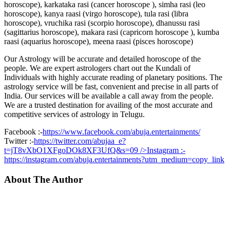
horoscope), karkataka rasi (cancer horoscope ), simha rasi (leo
horoscope), kanya raasi (virgo horoscope), tula rasi (libra
horoscope), vruchika rasi (scorpio horoscope), dhanussu rasi
(sagittarius horoscope), makara rasi (capricorn horoscope ), kumba
raasi (aquarius horoscope), meena raasi (pisces horoscope)
Our Astrology will be accurate and detailed horoscope of the
people. We are expert astrologers chart out the Kundali of
Individuals with highly accurate reading of planetary positions. The
astrology service will be fast, convenient and precise in all parts of
India. Our services will be available a call away from the people.
We are a trusted destination for availing of the most accurate and
competitive services of astrology in Telugu.
Facebook :-
https://www.facebook.com/abuja.entertainments/
Twitter :-
https://twitter.com/abujaa_e?
t=jT8vXbO1XFgoDOk8XF3UfQ&s=09
/>Instagram :-
https://instagram.com/abuja.entertainments?utm_medium=copy_link
About The Author