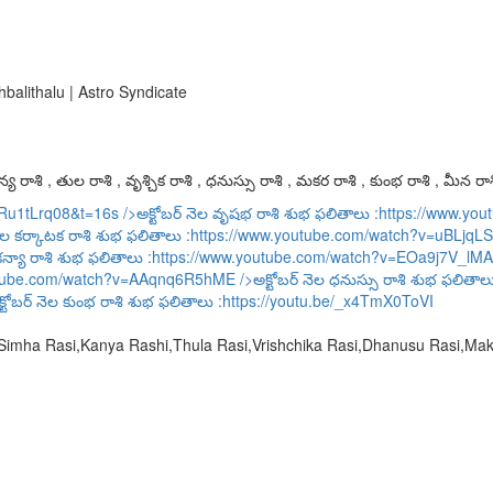
balithalu | Astro Syndicate
య రాశి , తుల రాశి , వృశ్చిక రాశి , ధనుస్సు రాశి , మకర రాశి , కుంభ రాశి , మీన రాశ
URu1tLrq08&t=16s
/>అక్టోబర్ నెల వృషభ రాశి శుభ ఫలితాలు :
https://www.y
ెల కర్కాటక రాశి శుభ ఫలితాలు :
https://www.youtube.com/watch?v=uBLjqLS
కన్యా రాశి శుభ ఫలితాలు :
https://www.youtube.com/watch?v=EOa9j7V_lMA
utube.com/watch?v=AAqnq6R5hME
/>అక్టోబర్ నెల ధనుస్సు రాశి శుభ ఫలితాల
్టోబర్ నెల కుంభ రాశి శుభ ఫలితాలు :
https://youtu.be/_x4TmX0ToVI
,Simha Rasi,Kanya Rashi,Thula Rasi,Vrishchika Rasi,Dhanusu Rasi,M