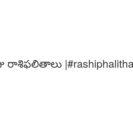
రాశిఫలితాలు |#rashiphalithal