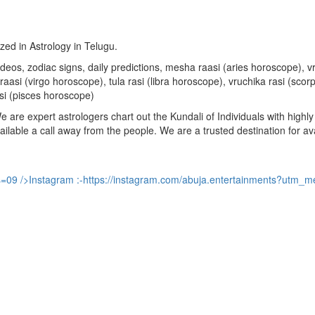
ized in Astrology in Telugu.
u videos, zodiac signs, daily predictions, mesha raasi (aries horoscope)
aasi (virgo horoscope), tula rasi (libra horoscope), vruchika rasi (sco
si (pisces horoscope)
are expert astrologers chart out the Kundali of Individuals with highly 
available a call away from the people. We are a trusted destination for a
s=09
/>Instagram :-
https://instagram.com/abuja.entertainments?utm_m