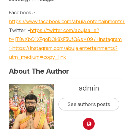
Facebook :-
https://www.facebook.com/abuja.entertainments/
Twitter :-
https://twitter.com/abujaa_e?
t=jT8vXbO1XFgoDOk8XF3UfQ&s=09
/>Instagram
:-
https://instagram.com/abuja.entertainments?
utm_medium=copy_link
About The Author
admin
See author's posts