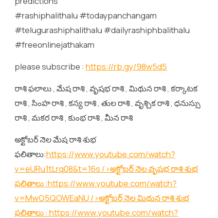
predictions
#rashiphalithalu #todaypanchangam
#telugurashiphalithalu #dailyrashiphbalithalu
#freeonlinejathakam
please subscribe :
https://rb.gy/98w5d5
రాశి ఫలాలు , మేష రాశి , వృషభ రాశి , మిథున రాశి , కర్కాటక
రాశి , సింహ రాశి , కన్య రాశి , తుల రాశి , వృశ్చిక రాశి , ధనుస్సు
రాశి , మకర రాశి , కుంభ రాశి , మీన రాశి
అక్టోబర్ నెల మేష రాశి శుభ
ఫలితాలు:
https://www.youtube.com/watch?
v=eURu1tLrq08&t=16s
/>అక్టోబర్ నెల వృషభ రాశి శుభ
ఫలితాలు :
https://www.youtube.com/watch?
v=MwO5QOWEaNU
/>అక్టోబర్ నెల మిథున రాశి శుభ
ఫలితాలు :
https://www.youtube.com/watch?