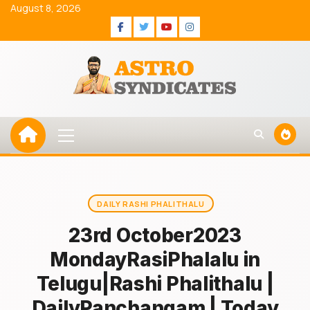
Skip
August 8, 2026
to
Facebook
Twitter
Youtube
Instagram
content
Primary
Menu
DAILY RASHI PHALITHALU
23rd October2023
MondayRasiPhalalu in
Telugu|Rashi Phalithalu |
DailyPanchangam | Today