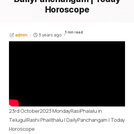
Horoscope
3 min read
admin
3 years ago
23rd October2023 MondayRasiPhalalu in
Telugu|Rashi Phalithalu | DailyPanchangam | Today
Horoscope