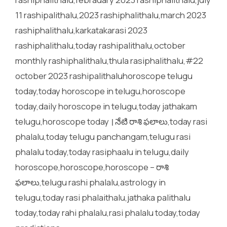
11 rashipalithalu,2023 rashiphalithalu,march 2023
rashiphalithalu,karkatakarasi 2023
rashiphalithalu,today rashipalithalu,october
monthly rashiphalithalu,thula rasiphalithalu,#22
october 2023 rashipalithaluhoroscope telugu
today,today horoscope in telugu,horoscope
today,daily horoscope in telugu,today jathakam
telugu,horoscope today । నేటి రాశి ఫలాలు,today rasi
phalalu,today telugu panchangam,telugu rasi
phalalu today,today rasiphaalu in telugu,daily
horoscope,horoscope,horoscope – రాశి
ఫలాలు,telugu rashi phalalu,astrology in
telugu,today rasi phalaithalu,jathaka palithalu
today,today rahi phalalu,rasi phalalu today,today