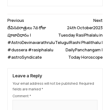
Continue
Previous
Next
Reading
దేవినవరాత్రులు 7వ రోజు
24th October2023
పూజావిధానం |
Tuesday RasiPhalalu in
#AstroDevinavarathrulu
Telugu|Rashi Phalithalu |
#dussera #rasiphalalu
DailyPanchangam |
#astroSyndicate
Today Horoscope
Leave a Reply
Your email address will not be published.
Required
fields are marked
*
Comment
*