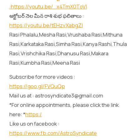
:
https://youtu.be/_x4TmX0ToVI
అక్టోబర్ నెల మీన రాశి శుభ ఫలితాలు :
https://youtu.be/tEHzvXabgZI
Rasi Phalalu,Mesha Rasi,Vrushaba Rasi,Mithuna
Rasi,Karkataka Rasi,Simha Rasi,Kanya Rashi,Thula
Rasi,Vrishchika Rasi,Dhanusu Rasi,Makara
Rasi,Kumbha Rasi,Meena Rasi
Subscribe for more videos :
https://goo.gl/FVQuQp
Mail us at : astrosyndicate3@gmail.com
*For online appointments, please click the link
here: *
https:/
Like us on facebook :
https://www.fb.com/AstroSyndicate