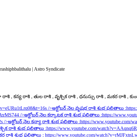
ashiphbalithalu | Astro Syndicate
ాశి , కన్య రాశి , తుల రాశి , వృశ్చిక రాశి , ధనుస్సు రాశి , మకర రాశి , కు
h?v=eURu1tLrq08&t=16s
/>అక్టోబర్ నెల వృషభ రాశి శుభ ఫలితాలు :
http
rJzrMS744
/>అక్టోబర్ నెల కర్కాటక రాశి శుభ ఫలితాలు :
https://www.you
2s
/>అక్టోబర్ నెల కన్యా రాశి శుభ ఫలితాలు :
https://www.youtube.com/
శ్చిక రాశి శుభ ఫలితాలు :
https://www.youtube.com/watch?v=AAqnq
కర రాశి శుభ ఫలితాలు :
https://www.youtube.com/watch?v=rMJFxtnL