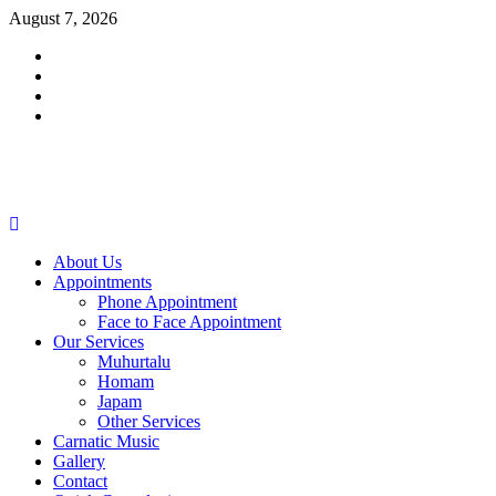
Skip
August 7, 2026
to
Facebook
content
Twitter
Youtube
Instagram
Primary
Menu
About Us
Appointments
Phone Appointment
Face to Face Appointment
Our Services
Muhurtalu
Homam
Japam
Other Services
Carnatic Music
Gallery
Contact