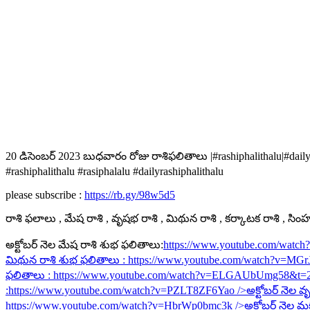
20 డిసెంబర్ 2023 బుధవారం రోజు రాశిఫలితాలు |#rashiphalithalu|#dailyr
#rashiphalithalu #rasiphalalu #dailyrashiphalithalu
please subscribe :
https://rb.gy/98w5d5
రాశి ఫలాలు , మేష రాశి , వృషభ రాశి , మిథున రాశి , కర్కాటక రాశి , సింహ ర
అక్టోబర్ నెల మేష రాశి శుభ ఫలితాలు:
https://www.youtube.com/watc
మిథున రాశి శుభ ఫలితాలు :
https://www.youtube.com/watch?v=MG
ఫలితాలు :
https://www.youtube.com/watch?v=ELGAUbUmg58&t=
:
https://www.youtube.com/watch?v=PZLT8ZF6Yao
/>అక్టోబర్ నెల వృ
https://www.youtube.com/watch?v=HbrWp0bmc3k
/>అక్టోబర్ నెల మ