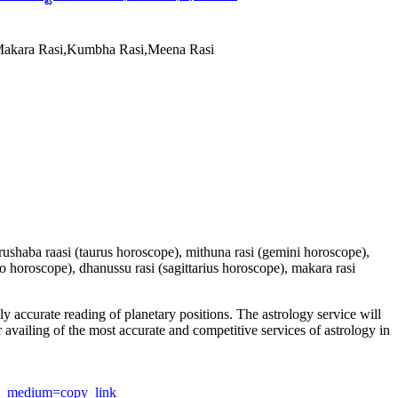
,Makara Rasi,Kumbha Rasi,Meena Rasi
 vrushaba raasi (taurus horoscope), mithuna rasi (gemini horoscope),
io horoscope), dhanussu rasi (sagittarius horoscope), makara rasi
y accurate reading of planetary positions. The astrology service will
or availing of the most accurate and competitive services of astrology in
utm_medium=copy_link