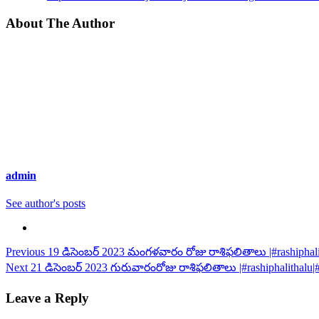
About The Author
admin
See author's posts
Continue
Previous
19 డిసెంబర్ 2023 మంగళవారం రోజు రాశిఫలితాలు |#rashiphalith
Next
21 డిసెంబర్ 2023 గురువారంరోజు రాశిఫలితాలు |#rashiphalithalu|#d
Reading
Leave a Reply