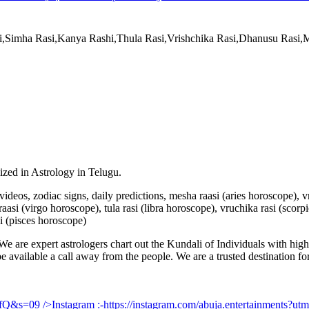
si,Simha Rasi,Kanya Rashi,Thula Rasi,Vrishchika Rasi,Dhanusu Rasi
lized in Astrology in Telugu.
u videos, zodiac signs, daily predictions, mesha raasi (aries horoscope),
aasi (virgo horoscope), tula rasi (libra horoscope), vruchika rasi (scorp
i (pisces horoscope)
e are expert astrologers chart out the Kundali of Individuals with highl
 be available a call away from the people. We are a trusted destination f
UfQ&s=09
/>Instagram :-
https://instagram.com/abuja.entertainments?