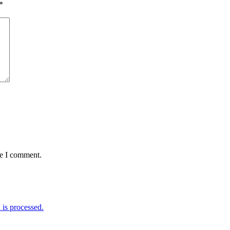
*
me I comment.
is processed.