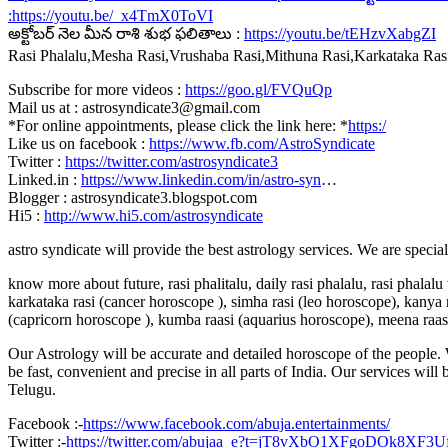
:
https://youtu.be/_x4TmX0ToVI
అక్టోబర్ నెల మీన రాశి శుభ ఫలితాలు :
https://youtu.be/tEHzvXabgZI
Rasi Phalalu,Mesha Rasi,Vrushaba Rasi,Mithuna Rasi,Karkataka Ra
Subscribe for more videos :
https://goo.gl/FVQuQp
Mail us at : astrosyndicate3@gmail.com
*For online appointments, please click the link here: *
https:/
Like us on facebook :
https://www.fb.com/AstroSyndicate
Twitter :
https://twitter.com/astrosyndicate3
Linked.in :
https://www.linkedin.com/in/astro-syn
…
Blogger : astrosyndicate3.blogspot.com
Hi5 :
http://www.hi5.com/astrosyndicate
astro syndicate will provide the best astrology services. We are specia
know more about future, rasi phalitalu, daily rasi phalalu, rasi phalal
karkataka rasi (cancer horoscope ), simha rasi (leo horoscope), kanya r
(capricorn horoscope ), kumba raasi (aquarius horoscope), meena raas
Our Astrology will be accurate and detailed horoscope of the people. W
be fast, convenient and precise in all parts of India. Our services will
Telugu.
Facebook :-
https://www.facebook.com/abuja.entertainments/
Twitter :-
https://twitter.com/abujaa_e?t=jT8vXbO1XFgoDOk8XF3