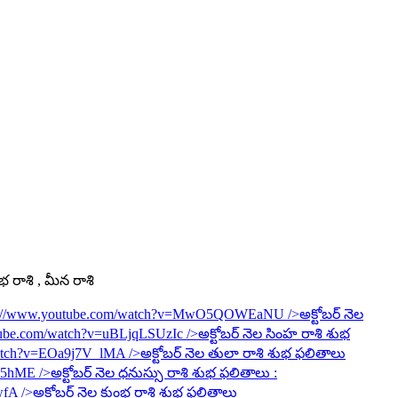
ంభ రాశి , మీన రాశి
s://www.youtube.com/watch?v=MwO5QOWEaNU
/>అక్టోబర్ నెల
tube.com/watch?v=uBLjqLSUzIc
/>అక్టోబర్ నెల సింహ రాశి శుభ
watch?v=EOa9j7V_lMA
/>అక్టోబర్ నెల తులా రాశి శుభ ఫలితాలు
6R5hME
/>అక్టోబర్ నెల ధనుస్సు రాశి శుభ ఫలితాలు :
wfA
/>అక్టోబర్ నెల కుంభ రాశి శుభ ఫలితాలు