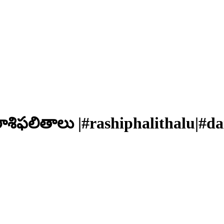
ాశిఫలితాలు |#rashiphalithalu|#dai