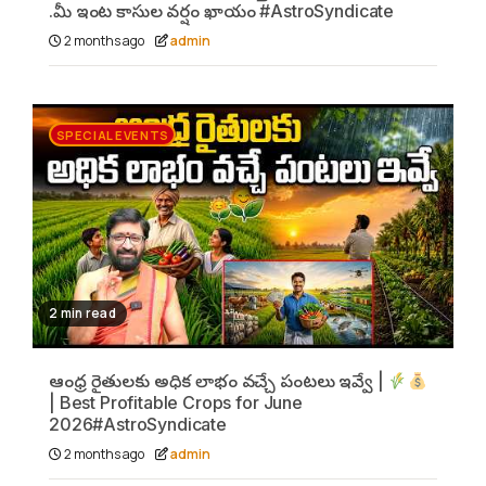
.మీ ఇంట కాసుల వర్షం ఖాయం #AstroSyndicate
2 months ago
admin
SPECIAL EVENTS
2 min read
ఆంధ్ర రైతులకు అధిక లాభం వచ్చే పంటలు ఇవ్వే |
| Best Profitable Crops for June
2026#AstroSyndicate
2 months ago
admin