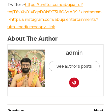
Twitter :-
https://twitter.com/abujaa_e?
t=jT8vXbO1XFgoDOk8XF3UfQ&s=09
/>Instagram
:-
https://instagram.com/abuja.entertainments?
utm_medium=copy_link
About The Author
admin
See author's posts
Continue
Previous
Next