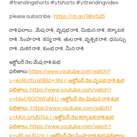
#trendingshorts #ytshorts #yttrendingvideo
please subscribe :
https://rb.gy/98w5d5
రాశి ఫలాలు , మేష రాశి , వృషభ రాశి , మిథున రాశి , కర్కాటక
రాశి , సింహ రాశి , కన్య రాశి , తుల రాశి , వృశ్చిక రాశి , ధనుస్సు
రాశి , మకర రాశి , కుంభ రాశి , మీన రాశి
అక్టోబర్ నెల మేష రాశి శుభ
ఫలితాలు:
https://www.youtube.com/watch?
v=eURu1tLrq08&t=16s
/>అక్టోబర్ నెల వృషభ రాశి శుభ
ఫలితాలు :
https://www.youtube.com/watch?
v=MwO5QOWEaNU
/>అక్టోబర్ నెల మిథున రాశి శుభ
ఫలితాలు :
https://www.youtube.com/watch?
v=MGrJzrMS744
/>అక్టోబర్ నెల కర్కాటక రాశి శుభ
ఫలితాలు :
https://www.youtube.com/watch?
v=uBLjqLSUzIc
/>అక్టోబర్ నెల సింహ రాశి శుభ ఫలితాలు :