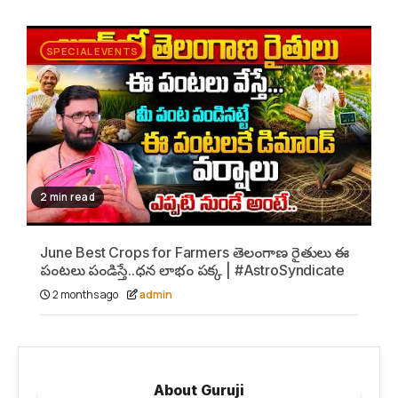
SPECIAL EVENTS
2 min read
June Best Crops for Farmers తెలంగాణ రైతులు ఈ
పంటలు పండిస్తే..ధన లాభం పక్క | #AstroSyndicate
2 months ago
admin
About Guruji