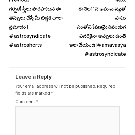
Reading
గర్భిణీ స్త్రీలు పొరపాటున ఈ
ఈనెల11న అమావాస్యతో
తప్పులు చేస్తే మీ బిడ్డకి చాలా
పాటు
ప్రమాదం |
ఎంతోవిశేషణమైనపండుగ
#astrosyndicate
ఎవరికైనా అప్పులు ఉంటె
#astroshorts
ఇలాచేయండి|#amavasya
#astrosyndicate
Leave a Reply
Your email address will not be published.
Required
fields are marked
*
Comment
*