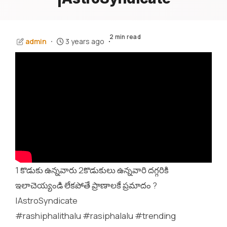
2 min read
admin
3 years ago
1 కొడుకు ఉన్నవారు 2కొడుకులు ఉన్నవారి దగ్గరికి
ఇలాచెయ్యండి లేకపోతే ప్రాణాలకే ప్రమాదం ?
|AstroSyndicate
#rashiphalithalu #rasiphalalu #trending