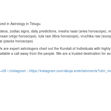
ized in Astrology in Telugu.
u videos, zodiac signs, daily predictions, mesha raasi (aries horoscope)
aasi (virgo horoscope), tula rasi (libra horoscope), vruchika rasi (sco
si (pisces horoscope)
are expert astrologers chart out the Kundali of Individuals with highly 
available a call away from the people. We are a trusted destination for a
s=09
/>Instagram :-
https://instagram.com/abuja.entertainments?utm_m