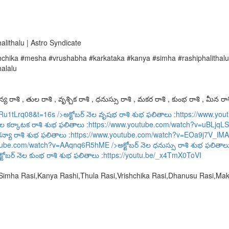
lithalu | Astro Syndicate
ka #mesha #vrushabha #karkataka #kanya #simha #rashiphalithalu #1
alalu
య రాశి , తుల రాశి , వృశ్చిక రాశి , ధనుస్సు రాశి , మకర రాశి , కుంభ రాశి , మీన రాశ
URu1tLrq08&t=16s
/>అక్టోబర్ నెల వృషభ రాశి శుభ ఫలితాలు :
https://www.y
ెల కర్కాటక రాశి శుభ ఫలితాలు :
https://www.youtube.com/watch?v=uBLjqLS
కన్యా రాశి శుభ ఫలితాలు :
https://www.youtube.com/watch?v=EOa9j7V_lMA
utube.com/watch?v=AAqnq6R5hME
/>అక్టోబర్ నెల ధనుస్సు రాశి శుభ ఫలితాల
్టోబర్ నెల కుంభ రాశి శుభ ఫలితాలు :
https://youtu.be/_x4TmX0ToVI
,Simha Rasi,Kanya Rashi,Thula Rasi,Vrishchika Rasi,Dhanusu Rasi,M