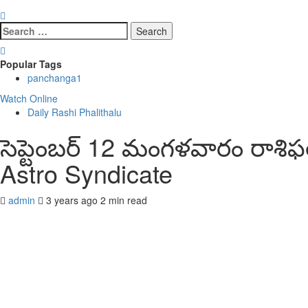
Search
for:
Popular Tags
panchanga
1
Watch Online
Daily Rashi Phalithalu
సెప్టెంబర్ 12 మంగళవారం రాశి
Astro Syndicate
admin
3 years ago
2 min read