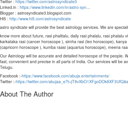
Twitter :
https://twitter.com/astrosyndicate3
Linked.in :
https://www.linkedin.com/in/astro-syn
…
Blogger : astrosyndicate3.blogspot.com
Hi5 :
http://www.hi5.com/astrosyndicate
astro syndicate will provide the best astrology services. We are special
know more about future, rasi phalitalu, daily rasi phalalu, rasi phalal
karkataka rasi (cancer horoscope ), simha rasi (leo horoscope), kanya r
(capricorn horoscope ), kumba raasi (aquarius horoscope), meena raa
Our Astrology will be accurate and detailed horoscope of the people. We 
fast, convenient and precise in all parts of India. Our services will be 
Telugu.
Facebook :-
https://www.facebook.com/abuja.entertainments/
Twitter :-
https://twitter.com/abujaa_e?t=jT8vXbO1XFgoDOk8XF3UfQ&
About The Author