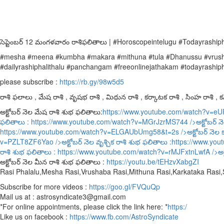
సెప్టెంబర్ 12 మంగళవారం రాశిఫలితాలు | #Horoscopeintelugu #Todayrashipha
#mesha #meena #kumbha #makara #mithuna #tula #Dhanussu #vrushchi
#dailyrashiphalithalu #panchangam #freeonlinejathakam #todayrashiph
please subscribe :
https://rb.gy/98w5d5
రాశి ఫలాలు , మేష రాశి , వృషభ రాశి , మిథున రాశి , కర్కాటక రాశి , సింహ రాశి , కన్
అక్టోబర్ నెల మేష రాశి శుభ ఫలితాలు:
https://www.youtube.com/watch?v=e
ఫలితాలు :
https://www.youtube.com/watch?v=MGrJzrMS744
/>అక్టోబర్ న
https://www.youtube.com/watch?v=ELGAUbUmg58&t=2s
/>అక్టోబర్ నెల 
v=PZLT8ZF6Yao
/>అక్టోబర్ నెల వృశ్చిక రాశి శుభ ఫలితాలు :
https://www.yo
రాశి శుభ ఫలితాలు :
https://www.youtube.com/watch?v=rMJFxtnLwfA
/>అక
అక్టోబర్ నెల మీన రాశి శుభ ఫలితాలు :
https://youtu.be/tEHzvXabgZI
Rasi Phalalu,Mesha Rasi,Vrushaba Rasi,Mithuna Rasi,Karkataka Rasi
Subscribe for more videos :
https://goo.gl/FVQuQp
Mail us at : astrosyndicate3@gmail.com
*For online appointments, please click the link here: *
https:/
Like us on facebook :
https://www.fb.com/AstroSyndicate