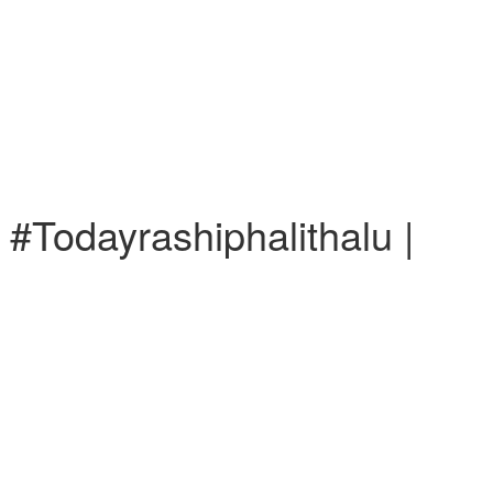
 #Todayrashiphalithalu |