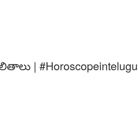
ఫలితాలు | #Horoscopeintelugu