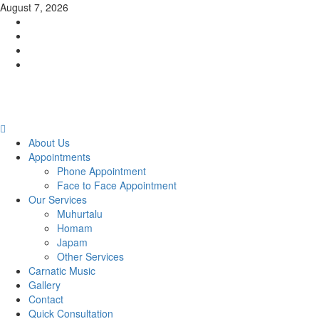
Skip
August 7, 2026
to
Facebook
content
Twitter
Youtube
Instagram
Primary
Menu
About Us
Appointments
Phone Appointment
Face to Face Appointment
Our Services
Muhurtalu
Homam
Japam
Other Services
Carnatic Music
Gallery
Contact
Quick Consultation