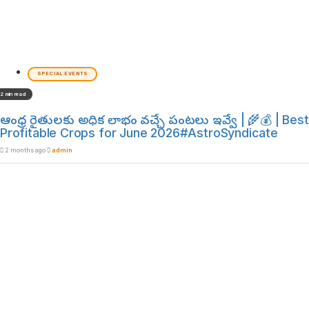
SPECIAL EVENTS
2 min read
ఆంధ్ర రైతులకు అధిక లాభం వచ్చే పంటలు ఇవ్వే | 🌾💰 | Best
Profitable Crops for June 2026#AstroSyndicate
2 months ago
admin