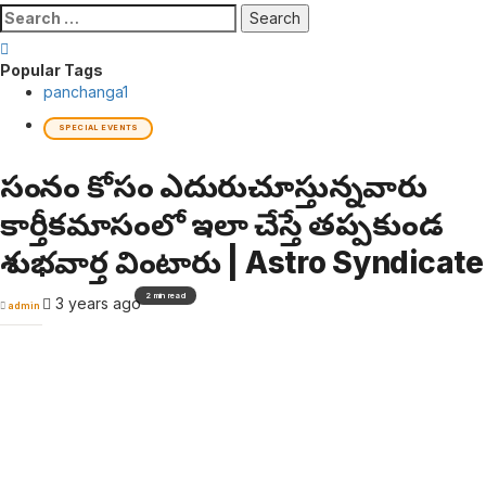
Search
for:
Popular Tags
panchanga
1
SPECIAL EVENTS
సంతానం కోసం ఎదురుచూస్తున్నవారు
కార్తీకమాసంలో ఇలా చేస్తే తప్పకుండ
శుభవార్త వింటారు | Astro Syndicate
2 min read
3 years ago
admin