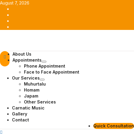
Skip
August 7, 2026
to
Facebook
content
Twitter
Youtube
Instagram
Primary
About Us
Menu
Appointments
Phone Appointment
Face to Face Appointment
Our Services
Muhurtalu
Homam
Japam
Other Services
Carnatic Music
Gallery
Contact
Quick Consultation