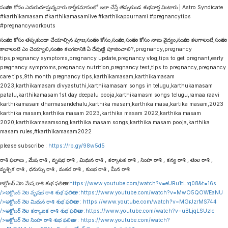
సంతానం కోసం ఎదురుచూస్తున్నవారు కార్తీకమాసంలో ఇలా చేస్తే తప్పకుండ శుభవార్త వింటారు | Astro Syndicate
#karthikamasam #karthikamasamlive #karthikapournami #pregnancytips
#pregnancyworkouts
సంతానం కోసం తప్పకుండా చేయాల్సిన పూజ,సంతానం కోసం,సంతానం,సంతానం కోసం నాటు వైద్యం,సంతానం కలగాలంటే,సంతానం
కావాలంటె ఎం చెయ్యాలి,సంతానం కలగటానికి ఏ దేవుణ్ణి పూజించాలి?,pregnancy,pregnancy
tips,pregnancy symptoms,pregnancy update,pregnancy vlog,tips to get pregnant,early
pregnancy symptoms,pregnancy nutrition,pregnancy test,tips to pregnancy,pregnancy
care tips,9th month pregnancy tips,karthikamasam,karthikamasam
2023,karthikamasam divyastuthi,karthikamasam songs in telugu,karthukamasam
patalu,karthikamasam 1st day deepalu pooja,karthikamasm songs telugu,ramaa raavi
karthikamasam dharmasandehalu,karthika masam,karthika masa,kartika masam,2023
karthika masam,karthika masam 2023,karthika masam 2022,karthika masam
2020,karthikamasamsong,karthika masam songs,karthika masam pooja,karthika
masam rules,#karthikamasam2022
please subscribe :
https://rb.gy/98w5d5
రాశి ఫలాలు , మేష రాశి , వృషభ రాశి , మిథున రాశి , కర్కాటక రాశి , సింహ రాశి , కన్య రాశి , తుల రాశి ,
వృశ్చిక రాశి , ధనుస్సు రాశి , మకర రాశి , కుంభ రాశి , మీన రాశి
అక్టోబర్ నెల మేష రాశి శుభ ఫలితాలు:
https://www.youtube.com/watch?v=eURu1tLrq08&t=16s
/>అక్టోబర్ నెల వృషభ రాశి శుభ ఫలితాలు :
https://www.youtube.com/watch?v=MwO5QOWEaNU
/>అక్టోబర్ నెల మిథున రాశి శుభ ఫలితాలు :
https://www.youtube.com/watch?v=MGrJzrMS744
/>అక్టోబర్ నెల కర్కాటక రాశి శుభ ఫలితాలు :
https://www.youtube.com/watch?v=uBLjqLSUzIc
/>అక్టోబర్ నెల సింహ రాశి శుభ ఫలితాలు :
https://www.youtube.com/watch?