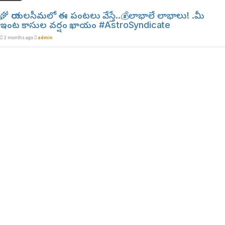
🌾 రాయలసీమలో ఈ పంటలు వేస్తే..💰లాభాలే లాభాలు! .మీ
ఇంట కాసుల వర్షం ఖాయం #AstroSyndicate
2 months ago
admin