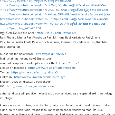
v=ELGAUbUmg58&t=2s
/>అక్టోబర్ నెల కన్యా రాశి శుభ ఫలితాలు
:
https://www.youtube.com/watch?v=EOa9j7V_lMA
/>అక్టోబర్ నెల తులా రాశి శుభ ఫలితాలు
:
https://www.youtube.com/watch?v=PZLT8ZF6Yao
/>అక్టోబర్ నెల వృశ్చిక రాశి శుభ ఫలితాలు
:
https://www.youtube.com/watch?v=AAqnq6R5hME
/>అక్టోబర్ నెల ధనుస్సు రాశి శుభ ఫలితాలు :
https://www.youtube.com/watch?v=HbrWp0bmc3k
/>అక్టోబర్ నెల మకర రాశి శుభ ఫలితాలు :
https://www.youtube.com/watch?v=rMJFxtnLwfA
/>అక్టోబర్ నెల కుంభ రాశి శుభ ఫలితాలు
:
https://youtu.be/_x4TmX0ToVI
అక్టోబర్ నెల మీన రాశి శుభ ఫలితాలు :
https://youtu.be/tEHzvXabgZI
Rasi Phalalu,Mesha Rasi,Vrushaba Rasi,Mithuna Rasi,Karkataka Rasi,Simha
Rasi,Kanya Rashi,Thula Rasi,Vrishchika Rasi,Dhanusu Rasi,Makara Rasi,Kumbha
Rasi,Meena Rasi
Subscribe for more videos :
https://goo.gl/FVQuQp
Mail us at : astrosyndicate3@gmail.com
*For online appointments, please click the link here: *
https:/
Like us on facebook :
https://www.fb.com/AstroSyndicate
Twitter :
https://twitter.com/astrosyndicate3
Linked.in :
https://www.linkedin.com/in/astro-syn
…
Blogger : astrosyndicate3.blogspot.com
Hi5 :
http://www.hi5.com/astrosyndicate
astro syndicate will provide the best astrology services. We are specialized in Astrology
in Telugu.
know more about future, rasi phalitalu, daily rasi phalalu, rasi phalalu videos, zodiac
signs, daily predictions, mesha raasi (aries horoscope), vrushaba raasi (taurus
horoscope), mithuna rasi (gemini horoscope), karkataka rasi (cancer horoscope ), simha