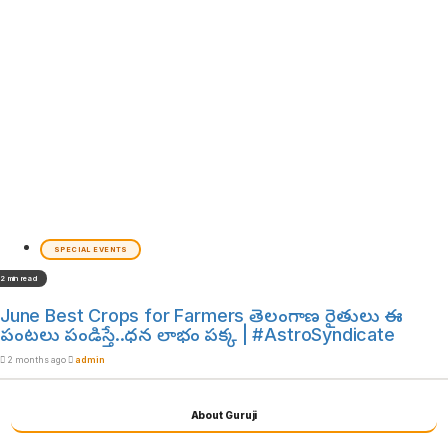
SPECIAL EVENTS
2 min read
June Best Crops for Farmers తెలంగాణ రైతులు ఈ
పంటలు పండిస్తే..ధన లాభం పక్క | #AstroSyndicate
2 months ago
admin
About Guruji