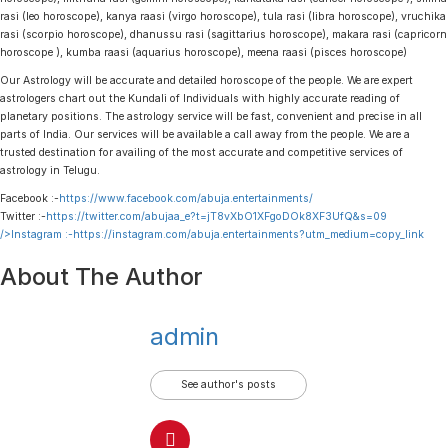
rasi (leo horoscope), kanya raasi (virgo horoscope), tula rasi (libra horoscope), vruchika
rasi (scorpio horoscope), dhanussu rasi (sagittarius horoscope), makara rasi (capricorn
horoscope ), kumba raasi (aquarius horoscope), meena raasi (pisces horoscope)
Our Astrology will be accurate and detailed horoscope of the people. We are expert
astrologers chart out the Kundali of Individuals with highly accurate reading of
planetary positions. The astrology service will be fast, convenient and precise in all
parts of India. Our services will be available a call away from the people. We are a
trusted destination for availing of the most accurate and competitive services of
astrology in Telugu.
Facebook :-
https://www.facebook.com/abuja.entertainments/
Twitter :-
https://twitter.com/abujaa_e?t=jT8vXbO1XFgoDOk8XF3UfQ&s=09
/>Instagram :-
https://instagram.com/abuja.entertainments?utm_medium=copy_link
About The Author
admin
See author's posts