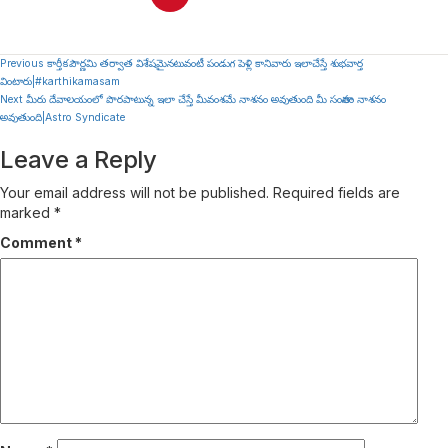
Continue
Previous
కార్తీకపౌర్ణమి తర్వాత విశేషమైనటువంటీ పండుగ పెళ్లి కానివారు ఇలాచేస్తే శుభవార్త
వింటారు|#karthikamasam
Reading
Next
మీరు దేవాలయంలో పొరపాటున్న ఇలా చేస్తే మీవంశమే నాశనం అవుతుంది మీ సంతానం నాశనం
అవుతుంది|Astro Syndicate
Leave a Reply
Your email address will not be published.
Required fields are
marked
*
Comment
*