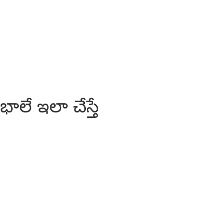
ాలే ఇలా చేస్తే