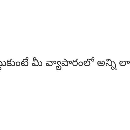
ుకుంటే మీ వ్యాపారంలో అన్ని లాభ