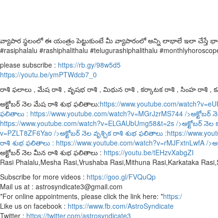
వ్యాపార స్థలంలో ఈ యంత్రం పెట్టుకుంటే మీ వ్యాపారంలో అన్ని లాభాలే ఇలా చేస్తే భ
#rasiphalalu #rashiphalithalu #telugurashiphalithalu #monthlyhoroscop
please subscribe :
https://rb.gy/98w5d5
https://youtu.be/ymPTWdcb7_0
రాశి ఫలాలు , మేష రాశి , వృషభ రాశి , మిథున రాశి , కర్కాటక రాశి , సింహ రాశి , కన్
అక్టోబర్ నెల మేష రాశి శుభ ఫలితాలు:
https://www.youtube.com/watch?v=e
ఫలితాలు :
https://www.youtube.com/watch?v=MGrJzrMS744
/>అక్టోబర్ న
https://www.youtube.com/watch?v=ELGAUbUmg58&t=2s
/>అక్టోబర్ నెల 
v=PZLT8ZF6Yao
/>అక్టోబర్ నెల వృశ్చిక రాశి శుభ ఫలితాలు :
https://www.yo
రాశి శుభ ఫలితాలు :
https://www.youtube.com/watch?v=rMJFxtnLwfA
/>అక
అక్టోబర్ నెల మీన రాశి శుభ ఫలితాలు :
https://youtu.be/tEHzvXabgZI
Rasi Phalalu,Mesha Rasi,Vrushaba Rasi,Mithuna Rasi,Karkataka Rasi
Subscribe for more videos :
https://goo.gl/FVQuQp
Mail us at : astrosyndicate3@gmail.com
*For online appointments, please click the link here: *
https:/
Like us on facebook :
https://www.fb.com/AstroSyndicate
Twitter :
https://twitter.com/astrosyndicate3