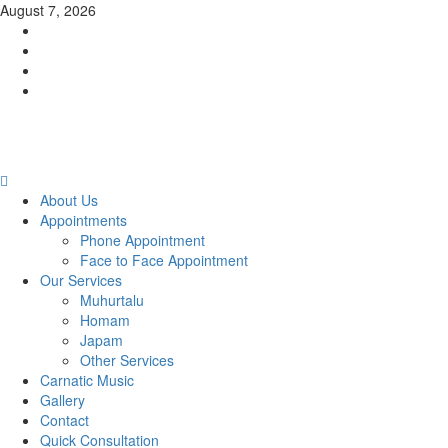
Skip
August 7, 2026
to
Facebook
content
Twitter
Youtube
Instagram
Primary
Menu
About Us
Appointments
Phone Appointment
Face to Face Appointment
Our Services
Muhurtalu
Homam
Japam
Other Services
Carnatic Music
Gallery
Contact
Quick Consultation