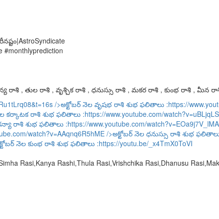
ారీనష్టం|AstroSyndicate
e #monthlyprediction
య రాశి , తుల రాశి , వృశ్చిక రాశి , ధనుస్సు రాశి , మకర రాశి , కుంభ రాశి , మీన రాశ
URu1tLrq08&t=16s
/>అక్టోబర్ నెల వృషభ రాశి శుభ ఫలితాలు :
https://www.y
ెల కర్కాటక రాశి శుభ ఫలితాలు :
https://www.youtube.com/watch?v=uBLjqLS
కన్యా రాశి శుభ ఫలితాలు :
https://www.youtube.com/watch?v=EOa9j7V_lMA
utube.com/watch?v=AAqnq6R5hME
/>అక్టోబర్ నెల ధనుస్సు రాశి శుభ ఫలితాల
్టోబర్ నెల కుంభ రాశి శుభ ఫలితాలు :
https://youtu.be/_x4TmX0ToVI
,Simha Rasi,Kanya Rashi,Thula Rasi,Vrishchika Rasi,Dhanusu Rasi,M