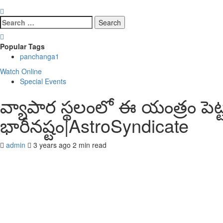
Search
for:
Popular Tags
panchanga
1
Watch Online
Special Events
వ్యాపార స్థలంలో ఈ యంత్రం పెట్ట
భారీనష్టం|AstroSyndicate
admin
3 years ago
2 min read