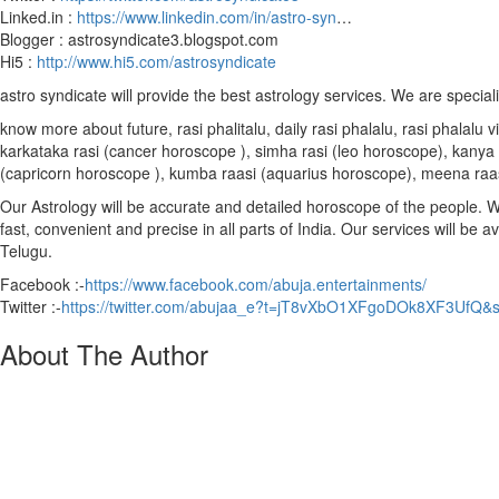
Linked.in :
https://www.linkedin.com/in/astro-syn
…
Blogger : astrosyndicate3.blogspot.com
Hi5 :
http://www.hi5.com/astrosyndicate
astro syndicate will provide the best astrology services. We are special
know more about future, rasi phalitalu, daily rasi phalalu, rasi phalal
karkataka rasi (cancer horoscope ), simha rasi (leo horoscope), kanya r
(capricorn horoscope ), kumba raasi (aquarius horoscope), meena raa
Our Astrology will be accurate and detailed horoscope of the people. We 
fast, convenient and precise in all parts of India. Our services will be 
Telugu.
Facebook :-
https://www.facebook.com/abuja.entertainments/
Twitter :-
https://twitter.com/abujaa_e?t=jT8vXbO1XFgoDOk8XF3UfQ&
About The Author