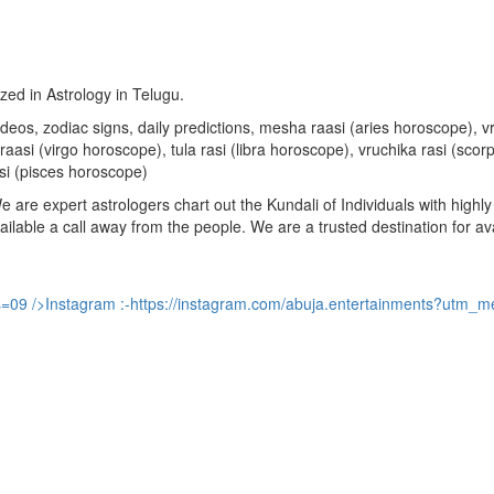
ized in Astrology in Telugu.
u videos, zodiac signs, daily predictions, mesha raasi (aries horoscope)
aasi (virgo horoscope), tula rasi (libra horoscope), vruchika rasi (sco
si (pisces horoscope)
are expert astrologers chart out the Kundali of Individuals with highly 
available a call away from the people. We are a trusted destination for a
s=09
/>Instagram :-
https://instagram.com/abuja.entertainments?utm_m