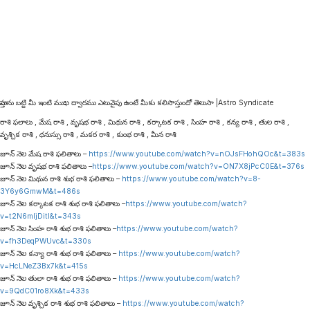
వాస్తును బట్టి మీ ఇంటి ముఖ ద్వారము ఎటువైపు ఉంటే మీకు కలిసొస్తుందో తెలుసా |Astro Syndicate
రాశి ఫలాలు , మేష రాశి , వృషభ రాశి , మిథున రాశి , కర్కాటక రాశి , సింహ రాశి , కన్య రాశి , తుల రాశి ,
వృశ్చిక రాశి , ధనుస్సు రాశి , మకర రాశి , కుంభ రాశి , మీన రాశి
జూన్ నెల మేష రాశి ఫలితాలు –
https://www.youtube.com/watch?v=nOJsFHohQOc&t=383s
జూన్ నెల వృషభ రాశి ఫలితాలు –
https://www.youtube.com/watch?v=ON7X8jPcC0E&t=376s
జూన్ నెల మిథున రాశి శుభ రాశి ఫలితాలు –
https://www.youtube.com/watch?v=8-
3Y6y6GmwM&t=486s
జూన్ నెల కర్కాటక రాశి శుభ రాశి ఫలితాలు –
https://www.youtube.com/watch?
v=t2N6mljDitI&t=343s
జూన్ నెల సింహ రాశి శుభ రాశి ఫలితాలు –
https://www.youtube.com/watch?
v=fh3DeqPWUvc&t=330s
జూన్ నెల కన్యా రాశి శుభ రాశి ఫలితాలు –
https://www.youtube.com/watch?
v=HcLNeZ3Bx7k&t=415s
జూన్ నెల తులా రాశి శుభ రాశి ఫలితాలు –
https://www.youtube.com/watch?
v=9QdC01ro8Xk&t=433s
జూన్ నెల వృశ్చిక రాశి శుభ రాశి ఫలితాలు –
https://www.youtube.com/watch?