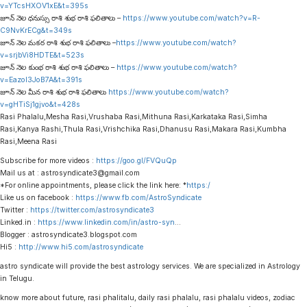
v=YTcsHXOV1xE&t=395s
జూన్ నెల ధనుస్సు రాశి శుభ రాశి ఫలితాలు –
https://www.youtube.com/watch?v=R-
C9NvKrECg&t=349s
జూన్ నెల మకర రాశి శుభ రాశి ఫలితాలు –
https://www.youtube.com/watch?
v=srjbVi8HDTE&t=523s
జూన్ నెల కుంభ రాశి శుభ రాశి ఫలితాలు –
https://www.youtube.com/watch?
v=EazoI3JoB7A&t=391s
జూన్ నెల మీన రాశి శుభ రాశి ఫలితాలు
https://www.youtube.com/watch?
v=gHTiSj1gjvo&t=428s
Rasi Phalalu,Mesha Rasi,Vrushaba Rasi,Mithuna Rasi,Karkataka Rasi,Simha
Rasi,Kanya Rashi,Thula Rasi,Vrishchika Rasi,Dhanusu Rasi,Makara Rasi,Kumbha
Rasi,Meena Rasi
Subscribe for more videos :
https://goo.gl/FVQuQp
Mail us at : astrosyndicate3@gmail.com
*For online appointments, please click the link here: *
https:/
Like us on facebook :
https://www.fb.com/AstroSyndicate
Twitter :
https://twitter.com/astrosyndicate3
Linked.in :
https://www.linkedin.com/in/astro-syn
…
Blogger : astrosyndicate3.blogspot.com
Hi5 :
http://www.hi5.com/astrosyndicate
astro syndicate will provide the best astrology services. We are specialized in Astrology
in Telugu.
know more about future, rasi phalitalu, daily rasi phalalu, rasi phalalu videos, zodiac