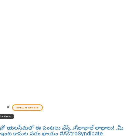
SPECIAL EVENTS
2 min read
🌾 రాయలసీమలో ఈ పంటలు వేస్తే..💰లాభాలే లాభాలు! .మీ
ఇంట కాసుల వర్షం ఖాయం #AstroSyndicate