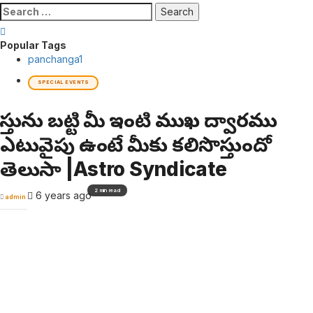
Search
for:
Popular Tags
panchanga
1
SPECIAL EVENTS
వాస్తును బట్టి మీ ఇంటి ముఖ ద్వారము
ఎటువైపు ఉంటే మీకు కలిసొస్తుందో
తెలుసా |Astro Syndicate
2 min read
6 years ago
admin