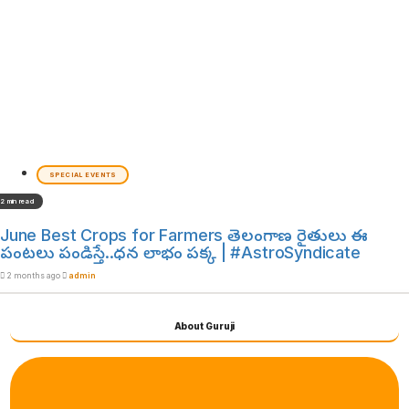
SPECIAL EVENTS
2 min read
June Best Crops for Farmers తెలంగాణ రైతులు ఈ
పంటలు పండిస్తే..ధన లాభం పక్క | #AstroSyndicate
2 months ago
admin
About Guruji