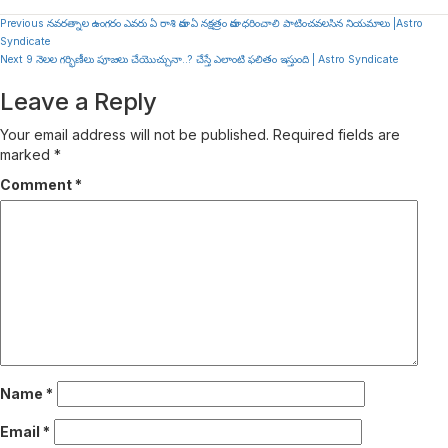
Continue
Previous
నవరత్నాల ఉంగరం ఎవరు ఏ రాశి వారు ఏ నక్షత్రం వారు ధరించాలి పాటించవలసిన నియమాలు |Astro
Syndicate
Reading
Next
9 నెలల గర్భిణీలు పూజలు చేయొచ్చునా..? చేస్తే ఎలాంటి ఫలితం ఇస్తుంది | Astro Syndicate
Leave a Reply
Your email address will not be published.
Required fields are
marked
*
Comment
*
Name
*
Email
*