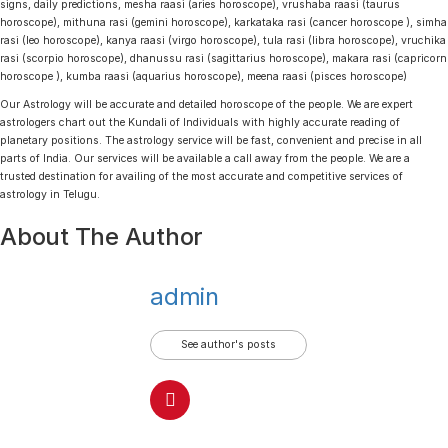
signs, daily predictions, mesha raasi (aries horoscope), vrushaba raasi (taurus
horoscope), mithuna rasi (gemini horoscope), karkataka rasi (cancer horoscope ), simha
rasi (leo horoscope), kanya raasi (virgo horoscope), tula rasi (libra horoscope), vruchika
rasi (scorpio horoscope), dhanussu rasi (sagittarius horoscope), makara rasi (capricorn
horoscope ), kumba raasi (aquarius horoscope), meena raasi (pisces horoscope)
Our Astrology will be accurate and detailed horoscope of the people. We are expert
astrologers chart out the Kundali of Individuals with highly accurate reading of
planetary positions. The astrology service will be fast, convenient and precise in all
parts of India. Our services will be available a call away from the people. We are a
trusted destination for availing of the most accurate and competitive services of
astrology in Telugu.
About The Author
admin
See author's posts