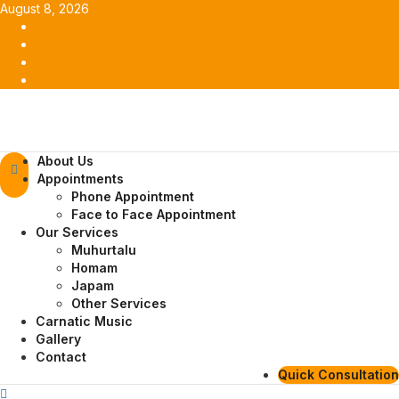
Skip
August 8, 2026
to
Facebook
content
Twitter
Youtube
Instagram
Primary
About Us
Menu
Appointments
Phone Appointment
Face to Face Appointment
Our Services
Muhurtalu
Homam
Japam
Other Services
Carnatic Music
Gallery
Contact
Quick Consultation