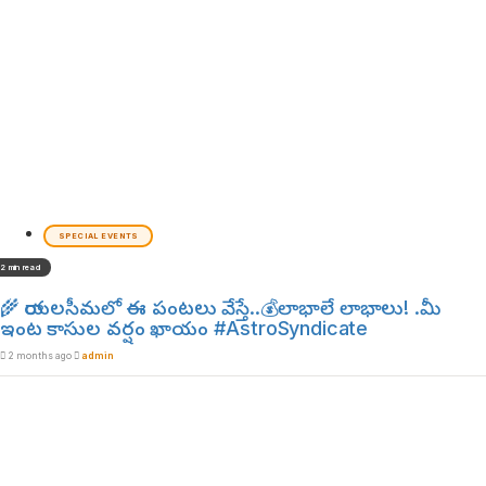
SPECIAL EVENTS
2 min read
🌾 రాయలసీమలో ఈ పంటలు వేస్తే..💰లాభాలే లాభాలు! .మీ
ఇంట కాసుల వర్షం ఖాయం #AstroSyndicate
2 months ago
admin