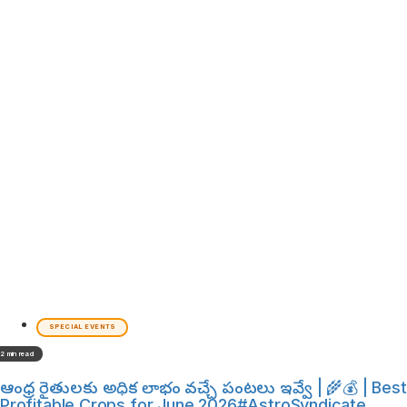
SPECIAL EVENTS
2 min read
ఆంధ్ర రైతులకు అధిక లాభం వచ్చే పంటలు ఇవ్వే | 🌾💰 | Best
Profitable Crops for June 2026#AstroSyndicate