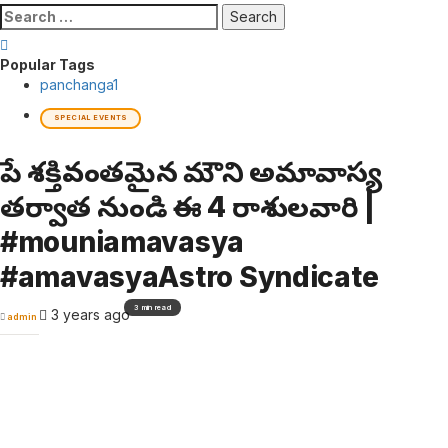
Search
for:
Popular Tags
panchanga
1
SPECIAL EVENTS
రేపే శక్తివంతమైన మౌని అమావాస్య
తర్వాత నుండి ఈ 4 రాశులవారి |
#mouniamavasya
#amavasyaAstro Syndicate
3 min read
3 years ago
admin