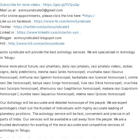
Subscribe for more videos :
https://goo.gl/FVQuQp
Mail us at : astrosyndicate3@gmail.com
*For online appointments, please click the link here: *
https:/
Like us on facebook :
https://www.fb.com/AstroSyndicate
Twitter :
https://twitter.com/astrosyndicate3
Linked.in :
https://www.linkedin.com/in/astro-syn
…
Blogger : astrosyndicate3.blogspot.com
Hi5 :
http://www.hi5.com/astrosyndicate
astro syndicate will provide the best astrology services. We are specialized in Astrology
in Telugu.
know more about future, rasi phalitalu, daily rasi phalalu, rasi phalalu videos, zodiac
signs, daily predictions, mesha raasi (aries horoscope), vrushaba raasi (taurus
horoscope), mithuna rasi (gemini horoscope), karkataka rasi (cancer horoscope ), simha
rasi (leo horoscope), kanya raasi (virgo horoscope), tula rasi (libra horoscope), vruchika
rasi (scorpio horoscope), dhanussu rasi (sagittarius horoscope), makara rasi (capricorn
horoscope ), kumba raasi (aquarius horoscope), meena raasi (pisces horoscope)
Our Astrology will be accurate and detailed horoscope of the people. We are expert
astrologers chart out the Kundali of Individuals with highly accurate reading of
planetary positions. The astrology service will be fast, convenient and precise in all
parts of India. Our services will be available a call away from the people. We are a
trusted destination for availing of the most accurate and competitive services of
astrology in Telugu.