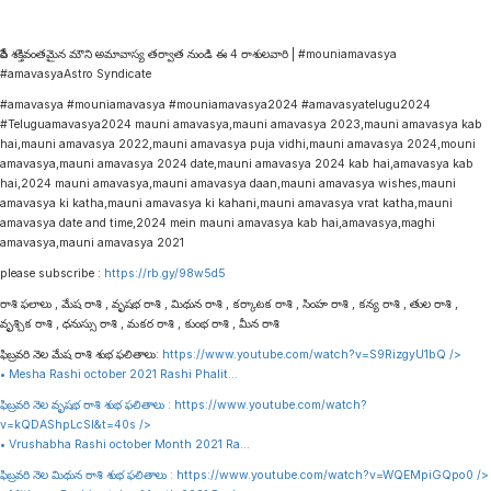
రేపే శక్తివంతమైన మౌని అమావాస్య తర్వాత నుండి ఈ 4 రాశులవారి | #mouniamavasya
#amavasyaAstro Syndicate
#amavasya #mouniamavasya #mouniamavasya2024 #amavasyatelugu2024
#Teluguamavasya2024 mauni amavasya,mauni amavasya 2023,mauni amavasya kab
hai,mauni amavasya 2022,mauni amavasya puja vidhi,mauni amavasya 2024,mouni
amavasya,mauni amavasya 2024 date,mauni amavasya 2024 kab hai,amavasya kab
hai,2024 mauni amavasya,mauni amavasya daan,mauni amavasya wishes,mauni
amavasya ki katha,mauni amavasya ki kahani,mauni amavasya vrat katha,mauni
amavasya date and time,2024 mein mauni amavasya kab hai,amavasya,maghi
amavasya,mauni amavasya 2021
please subscribe :
https://rb.gy/98w5d5
రాశి ఫలాలు , మేష రాశి , వృషభ రాశి , మిథున రాశి , కర్కాటక రాశి , సింహ రాశి , కన్య రాశి , తుల రాశి ,
వృశ్చిక రాశి , ధనుస్సు రాశి , మకర రాశి , కుంభ రాశి , మీన రాశి
ఫిబ్రవరి నెల మేష రాశి శుభ ఫలితాలు:
https://www.youtube.com/watch?v=S9RizgyU1bQ
/>
• Mesha Rashi october 2021 Rashi Phalit…
ఫిబ్రవరి నెల వృషభ రాశి శుభ ఫలితాలు :
https://www.youtube.com/watch?
v=kQDAShpLcSI&t=40s
/>
• Vrushabha Rashi october Month 2021 Ra…
ఫిబ్రవరి నెల మిథున రాశి శుభ ఫలితాలు :
https://www.youtube.com/watch?v=WQEMpiGQpo0
/>