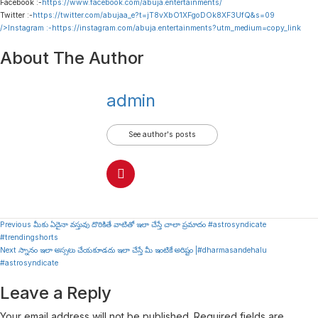
Facebook :-
https://www.facebook.com/abuja.entertainments/
Twitter :-
https://twitter.com/abujaa_e?t=jT8vXbO1XFgoDOk8XF3UfQ&s=09
/>Instagram :-
https://instagram.com/abuja.entertainments?utm_medium=copy_link
About The Author
admin
See author's posts
Continue
Previous
మీకు ఏదైనా వస్తువు దొరికితే వాటితో ఇలా చేస్తే చాలా ప్రమాదం #astrosyndicate
#trendingshorts
Reading
Next
స్నానం ఇలా అస్సలు చేయకూడదు ఇలా చేస్తే మీ ఇంటికే అరిష్టం |#dharmasandehalu
#astrosyndicate
Leave a Reply
Your email address will not be published.
Required fields are