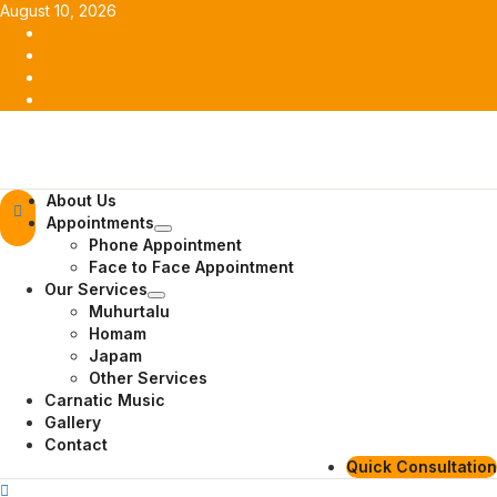
Skip
August 10, 2026
to
Facebook
content
Twitter
Youtube
Instagram
Primary
About Us
Menu
Appointments
Phone Appointment
Face to Face Appointment
Our Services
Muhurtalu
Homam
Japam
Other Services
Carnatic Music
Gallery
Contact
Quick Consultation