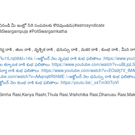
కథ వినండి మీ ఇంట్లో సిరి సంపదలకు కొదవుండదు|#astrosyndicate
liSwargampuja #PoliSwargamkatha
య రాశి , తుల రాశి , వృశ్చిక రాశి , ధనుస్సు రాశి , మకర రాశి , కుంభ రాశి , మీన రాశ
URu1tLrq08&t=16s
/>అక్టోబర్ నెల వృషభ రాశి శుభ ఫలితాలు :
https://www.y
ెల కర్కాటక రాశి శుభ ఫలితాలు :
https://www.youtube.com/watch?v=uBLjqLS
కన్యా రాశి శుభ ఫలితాలు :
https://www.youtube.com/watch?v=EOa9j7V_lMA
utube.com/watch?v=AAqnq6R5hME
/>అక్టోబర్ నెల ధనుస్సు రాశి శుభ ఫలితాల
్టోబర్ నెల కుంభ రాశి శుభ ఫలితాలు :
https://youtu.be/_x4TmX0ToVI
,Simha Rasi,Kanya Rashi,Thula Rasi,Vrishchika Rasi,Dhanusu Rasi,M