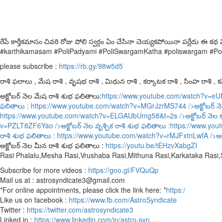
రేపే కార్తీకమాసం చివరి రోజు పోలి స్వర్గం ఏం చేసినా చెయ్యకపోయినా పర్లేదు ఈ 
#karthikamasam #PoliPadyami #PoliSwargamKatha #poliswargam #Po
please subscribe :
https://rb.gy/98w5d5
రాశి ఫలాలు , మేష రాశి , వృషభ రాశి , మిథున రాశి , కర్కాటక రాశి , సింహ రాశి , కన్
అక్టోబర్ నెల మేష రాశి శుభ ఫలితాలు:
https://www.youtube.com/watch?v=e
ఫలితాలు :
https://www.youtube.com/watch?v=MGrJzrMS744
/>అక్టోబర్ న
https://www.youtube.com/watch?v=ELGAUbUmg58&t=2s
/>అక్టోబర్ నెల 
v=PZLT8ZF6Yao
/>అక్టోబర్ నెల వృశ్చిక రాశి శుభ ఫలితాలు :
https://www.yo
రాశి శుభ ఫలితాలు :
https://www.youtube.com/watch?v=rMJFxtnLwfA
/>అక
అక్టోబర్ నెల మీన రాశి శుభ ఫలితాలు :
https://youtu.be/tEHzvXabgZI
Rasi Phalalu,Mesha Rasi,Vrushaba Rasi,Mithuna Rasi,Karkataka Rasi
Subscribe for more videos :
https://goo.gl/FVQuQp
Mail us at : astrosyndicate3@gmail.com
*For online appointments, please click the link here: *
https:/
Like us on facebook :
https://www.fb.com/AstroSyndicate
Twitter :
https://twitter.com/astrosyndicate3
Linked.in :
https://www.linkedin.com/in/astro-syn
…