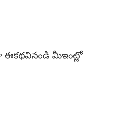
నా ఈకథవినండి మీఇంట్లో