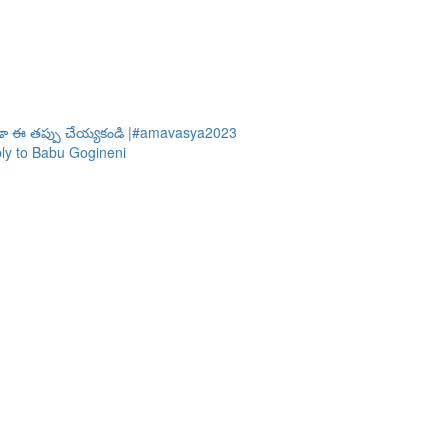
డా ఈ తప్పు చేయ్యకండి |#amavasya2023
Reply to Babu Gogineni