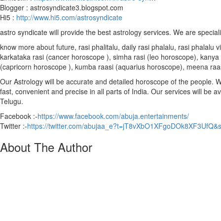
Blogger : astrosyndicate3.blogspot.com
Hi5 :
http://www.hi5.com/astrosyndicate
astro syndicate will provide the best astrology services. We are special
know more about future, rasi phalitalu, daily rasi phalalu, rasi phalal
karkataka rasi (cancer horoscope ), simha rasi (leo horoscope), kanya r
(capricorn horoscope ), kumba raasi (aquarius horoscope), meena raa
Our Astrology will be accurate and detailed horoscope of the people. We 
fast, convenient and precise in all parts of India. Our services will be 
Telugu.
Facebook :-
https://www.facebook.com/abuja.entertainments/
Twitter :-
https://twitter.com/abujaa_e?t=jT8vXbO1XFgoDOk8XF3UfQ&
About The Author