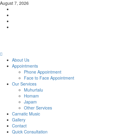
Skip
August 7, 2026
to
Facebook
content
Twitter
Youtube
Instagram
Primary
Menu
About Us
Appointments
Phone Appointment
Face to Face Appointment
Our Services
Muhurtalu
Homam
Japam
Other Services
Carnatic Music
Gallery
Contact
Quick Consultation