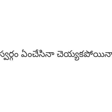
లిస్వర్గం ఏంచేసినా చెయ్యకపోయి