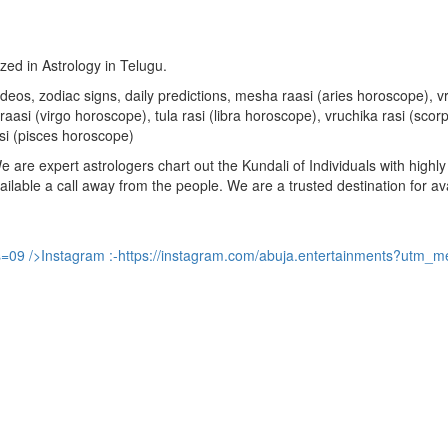
ized in Astrology in Telugu.
u videos, zodiac signs, daily predictions, mesha raasi (aries horoscope)
aasi (virgo horoscope), tula rasi (libra horoscope), vruchika rasi (sco
si (pisces horoscope)
are expert astrologers chart out the Kundali of Individuals with highly 
available a call away from the people. We are a trusted destination for a
s=09
/>Instagram :-
https://instagram.com/abuja.entertainments?utm_m