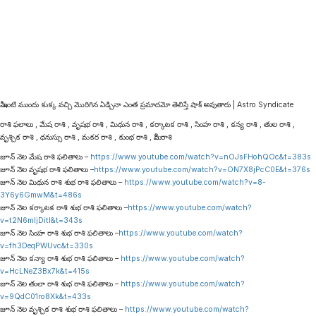
మీ ఇంటి ముందు కుక్క వచ్చి మొరిగిన ఏడ్చినా ఎంత ప్రమాదమో తెలిస్తే షాక్ అవుతారు | Astro Syndicate
రాశి ఫలాలు , మేష రాశి , వృషభ రాశి , మిథున రాశి , కర్కాటక రాశి , సింహ రాశి , కన్య రాశి , తుల రాశి ,
వృశ్చిక రాశి , ధనుస్సు రాశి , మకర రాశి , కుంభ రాశి , మీన రాశి
జూన్ నెల మేష రాశి ఫలితాలు –
https://www.youtube.com/watch?v=nOJsFHohQOc&t=383s
జూన్ నెల వృషభ రాశి ఫలితాలు –
https://www.youtube.com/watch?v=ON7X8jPcC0E&t=376s
జూన్ నెల మిథున రాశి శుభ రాశి ఫలితాలు –
https://www.youtube.com/watch?v=8-
3Y6y6GmwM&t=486s
జూన్ నెల కర్కాటక రాశి శుభ రాశి ఫలితాలు –
https://www.youtube.com/watch?
v=t2N6mljDitI&t=343s
జూన్ నెల సింహ రాశి శుభ రాశి ఫలితాలు –
https://www.youtube.com/watch?
v=fh3DeqPWUvc&t=330s
జూన్ నెల కన్యా రాశి శుభ రాశి ఫలితాలు –
https://www.youtube.com/watch?
v=HcLNeZ3Bx7k&t=415s
జూన్ నెల తులా రాశి శుభ రాశి ఫలితాలు –
https://www.youtube.com/watch?
v=9QdC01ro8Xk&t=433s
జూన్ నెల వృశ్చిక రాశి శుభ రాశి ఫలితాలు –
https://www.youtube.com/watch?