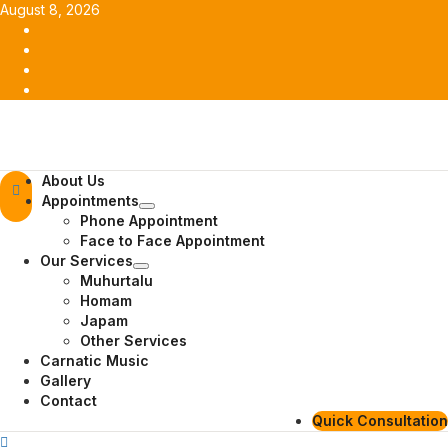
Skip
August 8, 2026
to
Facebook
content
Twitter
Youtube
Instagram
Primary
About Us
Menu
Appointments
Phone Appointment
Face to Face Appointment
Our Services
Muhurtalu
Homam
Japam
Other Services
Carnatic Music
Gallery
Contact
Quick Consultation