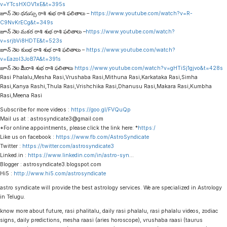
v=YTcsHXOV1xE&t=395s
జూన్ నెల ధనుస్సు రాశి శుభ రాశి ఫలితాలు –
https://www.youtube.com/watch?v=R-
C9NvKrECg&t=349s
జూన్ నెల మకర రాశి శుభ రాశి ఫలితాలు –
https://www.youtube.com/watch?
v=srjbVi8HDTE&t=523s
జూన్ నెల కుంభ రాశి శుభ రాశి ఫలితాలు –
https://www.youtube.com/watch?
v=EazoI3JoB7A&t=391s
జూన్ నెల మీన రాశి శుభ రాశి ఫలితాలు
https://www.youtube.com/watch?v=gHTiSj1gjvo&t=428s
Rasi Phalalu,Mesha Rasi,Vrushaba Rasi,Mithuna Rasi,Karkataka Rasi,Simha
Rasi,Kanya Rashi,Thula Rasi,Vrishchika Rasi,Dhanusu Rasi,Makara Rasi,Kumbha
Rasi,Meena Rasi
Subscribe for more videos :
https://goo.gl/FVQuQp
Mail us at : astrosyndicate3@gmail.com
*For online appointments, please click the link here: *
https:/
Like us on facebook :
https://www.fb.com/AstroSyndicate
Twitter :
https://twitter.com/astrosyndicate3
Linked.in :
https://www.linkedin.com/in/astro-syn
…
Blogger : astrosyndicate3.blogspot.com
Hi5 :
http://www.hi5.com/astrosyndicate
astro syndicate will provide the best astrology services. We are specialized in Astrology
in Telugu.
know more about future, rasi phalitalu, daily rasi phalalu, rasi phalalu videos, zodiac
signs, daily predictions, mesha raasi (aries horoscope), vrushaba raasi (taurus