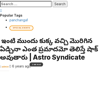
Search
for:
Popular Tags
panchanga
1
SPECIAL EVENTS
మీ ఇంటి ముందు కుక్క వచ్చి మొరిగిన
ఏడ్చినా ఎంత ప్రమాదమో తెలిస్తే షాక్
అవుతారు | Astro Syndicate
2 min read
6 years ago
admin