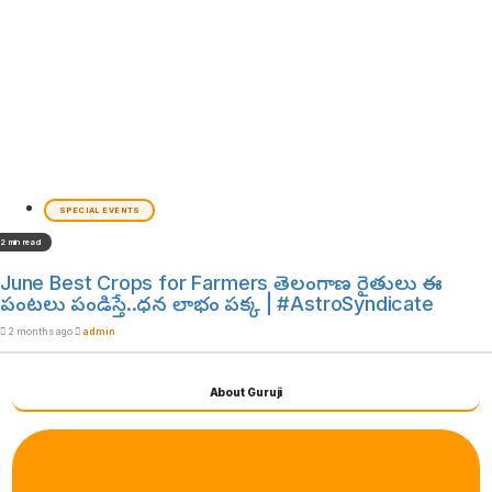
SPECIAL EVENTS
2 min read
June Best Crops for Farmers తెలంగాణ రైతులు ఈ
పంటలు పండిస్తే..ధన లాభం పక్క | #AstroSyndicate
2 months ago
admin
About Guruji