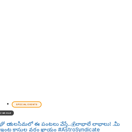
SPECIAL EVENTS
2 min read
🌾 రాయలసీమలో ఈ పంటలు వేస్తే..💰లాభాలే లాభాలు! .మీ
ఇంట కాసుల వర్షం ఖాయం #AstroSyndicate