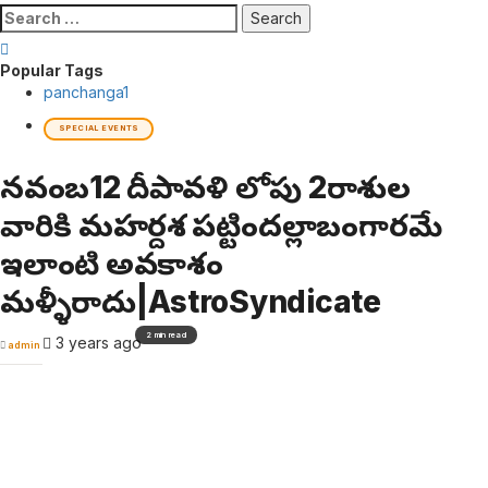
Search
for:
Popular Tags
panchanga
1
SPECIAL EVENTS
నవంబర్12 దీపావళి లోపు 2రాశుల
వారికి మహర్దశ పట్టిందల్లాబంగారమే
ఇలాంటి అవకాశం
మళ్ళీరాదు|AstroSyndicate
2 min read
3 years ago
admin