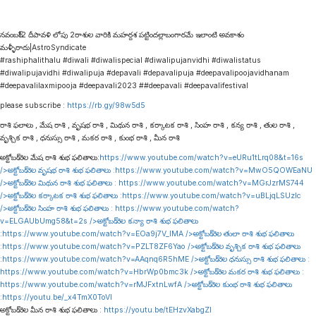
నవంబర్12 దీపావళి లోపు 2రాశుల వారికి మహర్దశ పట్టిందల్లాబంగారమే ఇలాంటి అవకాశం
మళ్ళీరాదు|AstroSyndicate
#rashiphalithalu #diwali #diwalispecial #diwalipujanvidhi #diwalistatus
#diwalipujavidhi #diwalipuja #depavali #depavalipuja #deepavalipoojavidhanam
#deepavalilaxmipooja #deepavali2023 ##deepavali #deepavalifestival
please subscribe :
https://rb.gy/98w5d5
రాశి ఫలాలు , మేష రాశి , వృషభ రాశి , మిథున రాశి , కర్కాటక రాశి , సింహ రాశి , కన్య రాశి , తుల రాశి ,
వృశ్చిక రాశి , ధనుస్సు రాశి , మకర రాశి , కుంభ రాశి , మీన రాశి
అక్టోబర్ నెల మేష రాశి శుభ ఫలితాలు:
https://www.youtube.com/watch?v=eURu1tLrq08&t=16s
/>అక్టోబర్ నెల వృషభ రాశి శుభ ఫలితాలు :
https://www.youtube.com/watch?v=MwO5QOWEaNU
/>అక్టోబర్ నెల మిథున రాశి శుభ ఫలితాలు :
https://www.youtube.com/watch?v=MGrJzrMS744
/>అక్టోబర్ నెల కర్కాటక రాశి శుభ ఫలితాలు :
https://www.youtube.com/watch?v=uBLjqLSUzIc
/>అక్టోబర్ నెల సింహ రాశి శుభ ఫలితాలు :
https://www.youtube.com/watch?
v=ELGAUbUmg58&t=2s
/>అక్టోబర్ నెల కన్యా రాశి శుభ ఫలితాలు
:
https://www.youtube.com/watch?v=EOa9j7V_lMA
/>అక్టోబర్ నెల తులా రాశి శుభ ఫలితాలు
:
https://www.youtube.com/watch?v=PZLT8ZF6Yao
/>అక్టోబర్ నెల వృశ్చిక రాశి శుభ ఫలితాలు
:
https://www.youtube.com/watch?v=AAqnq6R5hME
/>అక్టోబర్ నెల ధనుస్సు రాశి శుభ ఫలితాలు :
https://www.youtube.com/watch?v=HbrWp0bmc3k
/>అక్టోబర్ నెల మకర రాశి శుభ ఫలితాలు :
https://www.youtube.com/watch?v=rMJFxtnLwfA
/>అక్టోబర్ నెల కుంభ రాశి శుభ ఫలితాలు
:
https://youtu.be/_x4TmX0ToVI
అక్టోబర్ నెల మీన రాశి శుభ ఫలితాలు :
https://youtu.be/tEHzvXabgZI