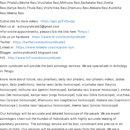
Rasi Phalalu,Mesha Rasi,Vrushaba Rasi,Mithuna Rasi,Karkataka Rasi,Simha
Rasi,Kanya Rashi,Thula Rasi,Vrishchika Rasi,Dhanusu Rasi,Makara Rasi,Kumbha
Rasi,Meena Rasi
Subscribe for more videos :
https://goo.gl/FVQuQp
Mail us at : astrosyndicate3@gmail.com
*For online appointments, please click the link here: *
https:/
Like us on facebook :
https://www.fb.com/AstroSyndicate
Twitter :
https://twitter.com/astrosyndicate3
Linked.in :
https://www.linkedin.com/in/astro-syn
…
Blogger : astrosyndicate3.blogspot.com
Hi5 :
http://www.hi5.com/astrosyndicate
astro syndicate will provide the best astrology services. We are specialized in Astrology
in Telugu.
know more about future, rasi phalitalu, daily rasi phalalu, rasi phalalu videos, zodiac
signs, daily predictions, mesha raasi (aries horoscope), vrushaba raasi (taurus
horoscope), mithuna rasi (gemini horoscope), karkataka rasi (cancer horoscope ), simha
rasi (leo horoscope), kanya raasi (virgo horoscope), tula rasi (libra horoscope), vruchika
rasi (scorpio horoscope), dhanussu rasi (sagittarius horoscope), makara rasi (capricorn
horoscope ), kumba raasi (aquarius horoscope), meena raasi (pisces horoscope)
Our Astrology will be accurate and detailed horoscope of the people. We are expert
astrologers chart out the Kundali of Individuals with highly accurate reading of
planetary positions. The astrology service will be fast, convenient and precise in all
parts of India. Our services will be available a call away from the people. We are a