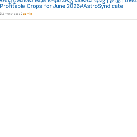
ఆంధ్ర రైతులకు అధిక లాభం వచ్చే పంటలు ఇవ్వే | 🌾💰 | Best
Profitable Crops for June 2026#AstroSyndicate
2 months ago
admin