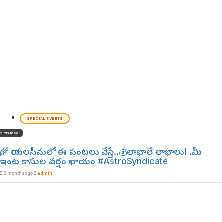
SPECIAL EVENTS
2 min read
🌾 రాయలసీమలో ఈ పంటలు వేస్తే..💰లాభాలే లాభాలు! .మీ
ఇంట కాసుల వర్షం ఖాయం #AstroSyndicate
2 months ago
admin