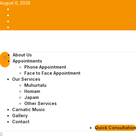
Skip
August 6, 2026
to
Facebook
content
Twitter
Youtube
Instagram
Primary
About Us
Menu
Appointments
Phone Appointment
Face to Face Appointment
Our Services
Muhurtalu
Homam
Japam
Other Services
Carnatic Music
Gallery
Contact
Quick Consultation