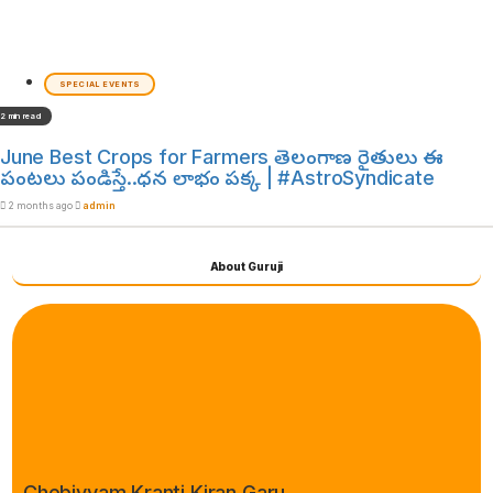
SPECIAL EVENTS
2 min read
June Best Crops for Farmers తెలంగాణ రైతులు ఈ
పంటలు పండిస్తే..ధన లాభం పక్క | #AstroSyndicate
2 months ago
admin
About Guruji
Chebiyyam Kranti Kiran Garu