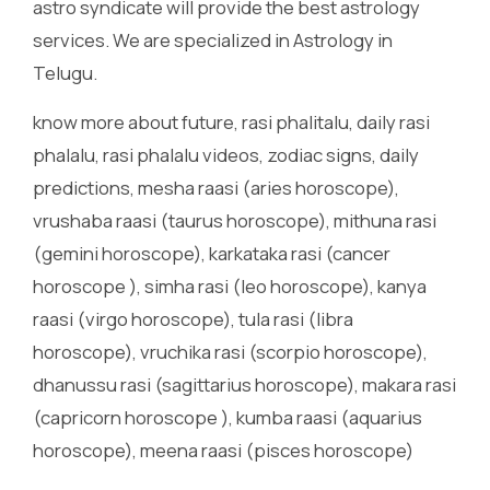
astro syndicate will provide the best astrology
services. We are specialized in Astrology in
Telugu.
know more about future, rasi phalitalu, daily rasi
phalalu, rasi phalalu videos, zodiac signs, daily
predictions, mesha raasi (aries horoscope),
vrushaba raasi (taurus horoscope), mithuna rasi
(gemini horoscope), karkataka rasi (cancer
horoscope ), simha rasi (leo horoscope), kanya
raasi (virgo horoscope), tula rasi (libra
horoscope), vruchika rasi (scorpio horoscope),
dhanussu rasi (sagittarius horoscope), makara rasi
(capricorn horoscope ), kumba raasi (aquarius
horoscope), meena raasi (pisces horoscope)