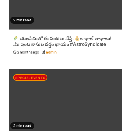
2 min read
రాయలసీమలో ఈ పంటలు వేస్తే..
లాభాలే లాభాలు!
.మీ ఇంట కాసుల వర్షం ఖాయం #AstroSyndicate
2 months ago
admin
SPECIAL EVENTS
2 min read