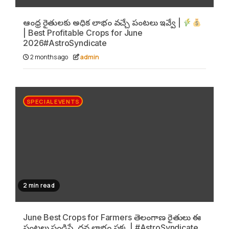
ఆంధ్ర రైతులకు అధిక లాభం వచ్చే పంటలు ఇవ్వే |
| Best Profitable Crops for June
2026#AstroSyndicate
2 months ago
admin
SPECIAL EVENTS
2 min read
June Best Crops for Farmers తెలంగాణ రైతులు ఈ
పంటలు పండిస్తే..ధన లాభం పక్క | #AstroSyndicate