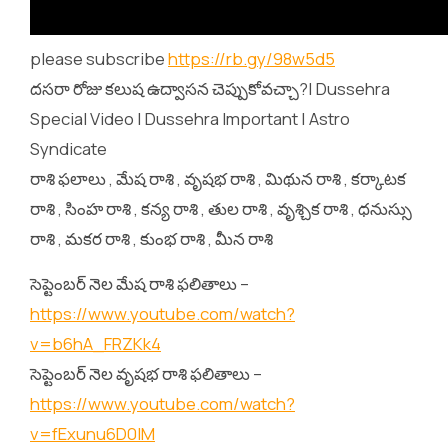
please subscribe
https://rb.gy/98w5d5
దసరా రోజు కలుష ఉద్వాసన చెప్పుకోవచ్చా?| Dussehra
Special Video | Dussehra Important | Astro
Syndicate
రాశి ఫలాలు , మేష రాశి , వృషభ రాశి , మిథున రాశి , కర్కాటక
రాశి , సింహ రాశి , కన్య రాశి , తుల రాశి , వృశ్చిక రాశి , ధనుస్సు
రాశి , మకర రాశి , కుంభ రాశి , మీన రాశి
సెప్టెంబర్ నెల మేష రాశి ఫలితాలు –
https://www.youtube.com/watch?
v=b6hA_FRZKk4
సెప్టెంబర్ నెల వృషభ రాశి ఫలితాలు –
https://www.youtube.com/watch?
v=fExunu6D0lM