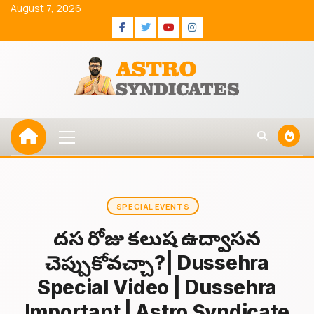
Skip
August 7, 2026
to
Facebook
Twitter
Youtube
Instagram
content
Primary
Menu
SPECIAL EVENTS
దసరా రోజు కలుష ఉద్వాసన
చెప్పుకోవచ్చా?| Dussehra
Special Video | Dussehra
Important | Astro Syndicate