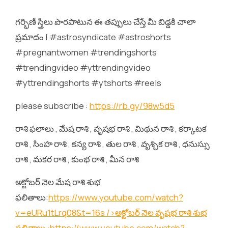
గర్భిణీ స్త్రీలు పొరపాటున ఈ తప్పులు చేస్తే మీ బిడ్డకి చాలా
ప్రమాదం | #astrosyndicate #astroshorts
#pregnantwomen #trendingshorts
#trendingvideo #yttrendingvideo
#yttrendingshorts #ytshorts #reels
please subscribe :
https://rb.gy/98w5d5
రాశి ఫలాలు , మేష రాశి , వృషభ రాశి , మిథున రాశి , కర్కాటక
రాశి , సింహ రాశి , కన్య రాశి , తుల రాశి , వృశ్చిక రాశి , ధనుస్సు
రాశి , మకర రాశి , కుంభ రాశి , మీన రాశి
అక్టోబర్ నెల మేష రాశి శుభ
ఫలితాలు:
https://www.youtube.com/watch?
v=eURu1tLrq08&t=16s
/>అక్టోబర్ నెల వృషభ రాశి శుభ
ఫలితాలు :
https://www.youtube.com/watch?