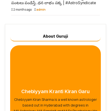
పంటలు పండిస్తే..ధన లాభం పక్క | #AstroSyndicate
2 months ago
admin
About Guruji
Chebiyyam Kranti Kiran Garu
Chebiyyam Kiran Sharma is a well known astrologer
based out in Hyderabad with degrees in
MA.Astrology, MA.Sanskrit and M.Sc Psychology. He