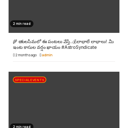
2 min read
🌾 రాయలసీమలో ఈ పంటలు వేస్తే..💰లాభాలే లాభాలు! .మీ
ఇంట కాసుల వర్షం ఖాయం #AstroSyndicate
2 months ago
admin
SPECIAL EVENTS
2 min read