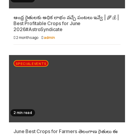
ఆంధ్ర రైతులకు అధిక లాభం వచ్చే పంటలు ఇవ్వే | 🌾💰 |
Best Profitable Crops for June
2026#AstroSyndicate
2 months ago
admin
SPECIAL EVENTS
2 min read
June Best Crops for Farmers తెలంగాణ రైతులు ఈ