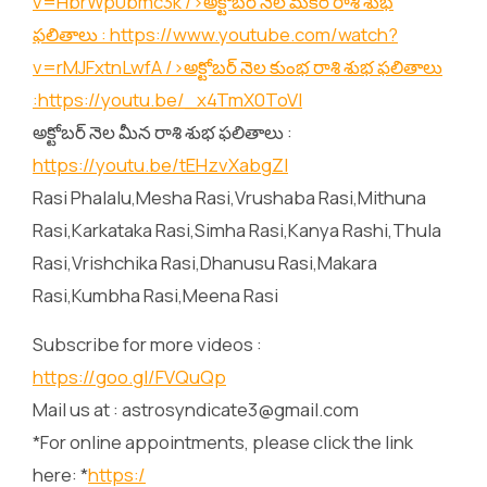
v=HbrWp0bmc3k
/>అక్టోబర్ నెల మకర రాశి శుభ
ఫలితాలు :
https://www.youtube.com/watch?
v=rMJFxtnLwfA
/>అక్టోబర్ నెల కుంభ రాశి శుభ ఫలితాలు
:
https://youtu.be/_x4TmX0ToVI
అక్టోబర్ నెల మీన రాశి శుభ ఫలితాలు :
https://youtu.be/tEHzvXabgZI
Rasi Phalalu,Mesha Rasi,Vrushaba Rasi,Mithuna
Rasi,Karkataka Rasi,Simha Rasi,Kanya Rashi,Thula
Rasi,Vrishchika Rasi,Dhanusu Rasi,Makara
Rasi,Kumbha Rasi,Meena Rasi
Subscribe for more videos :
https://goo.gl/FVQuQp
Mail us at : astrosyndicate3@gmail.com
*For online appointments, please click the link
here: *
https:/