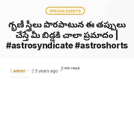
SPECIAL EVENTS
గర్భిణీ స్త్రీలు పొరపాటున ఈ తప్పులు
చేస్తే మీ బిడ్డకి చాలా ప్రమాదం |
#astrosyndicate #astroshorts
2 min read
admin
3 years ago