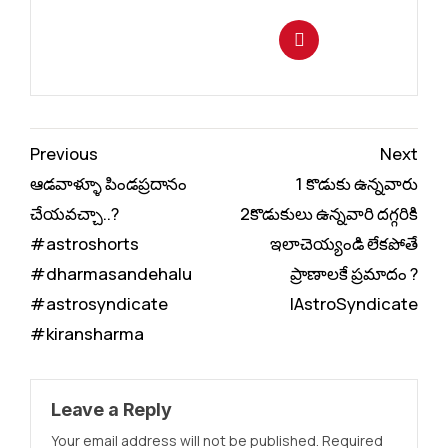
Continue
Previous
Next
Reading
ఆడవాళ్ళూ పిండప్రదానం
1 కొడుకు ఉన్నవారు
చేయవచ్చా..?
2కొడుకులు ఉన్నవారి దగ్గరికి
#astroshorts
ఇలాచెయ్యండి లేకపోతే
#dharmasandehalu
ప్రాణాలకే ప్రమాదం ?
#astrosyndicate
|AstroSyndicate
#kiransharma
Leave a Reply
Your email address will not be published.
Required