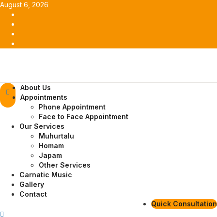
Skip
August 6, 2026
to
Facebook
content
Twitter
Youtube
Instagram
Primary
About Us
Menu
Appointments
Phone Appointment
Face to Face Appointment
Our Services
Muhurtalu
Homam
Japam
Other Services
Carnatic Music
Gallery
Contact
Quick Consultation