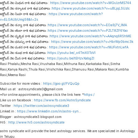
అక్టోబర్ నెల మిథున రాశి శుభ ఫలితాలు :
https://www.youtube.com/watch?v=MGrJzrMS744
అక్టోబర్ నెల కర్కాటక రాశి శుభ ఫలితాలు :
https://www.youtube.com/watch?v=uBLjqLSUzIc
అక్టోబర్ నెల సింహ రాశి శుభ ఫలితాలు :
https://www.youtube.com/watch?
v=ELGAUbUmg58&t=2s
అక్టోబర్ నెల కన్యా రాశి శుభ ఫలితాలు :
https://www.youtube.com/watch?v=EOa9j7V_lMA
అక్టోబర్ నెల తులా రాశి శుభ ఫలితాలు :
https://www.youtube.com/watch?v=PZLT8ZF6Yao
అక్టోబర్ నెల వృశ్చిక రాశి శుభ ఫలితాలు :
https://www.youtube.com/watch?v=AAqnq6R5hME
అక్టోబర్ నెల ధనుస్సు రాశి శుభ ఫలితాలు :
https://www.youtube.com/watch?v=HbrWp0bmc3k
అక్టోబర్ నెల మకర రాశి శుభ ఫలితాలు :
https://www.youtube.com/watch?v=rMJFxtnLwfA
అక్టోబర్ నెల కుంభ రాశి శుభ ఫలితాలు :
https://youtu.be/_x4TmX0ToVI
అక్టోబర్ నెల మీన రాశి శుభ ఫలితాలు :
https://youtu.be/tEHzvXabgZI
Rasi Phalalu,Mesha Rasi,Vrushaba Rasi,Mithuna Rasi,Karkataka Rasi,Simha
Rasi,Kanya Rashi,Thula Rasi,Vrishchika Rasi,Dhanusu Rasi,Makara Rasi,Kumbha
Rasi,Meena Rasi
Subscribe for more videos :
https://goo.gl/FVQuQp
Mail us at : astrosyndicate3@gmail.com
*For online appointments, please click the link here: *
https:/
Like us on facebook :
https://www.fb.com/AstroSyndicate
Twitter :
https://twitter.com/astrosyndicate3
Linked.in :
https://www.linkedin.com/in/astro-syn
…
Blogger : astrosyndicate3.blogspot.com
Hi5 :
http://www.hi5.com/astrosyndicate
astro syndicate will provide the best astrology services. We are specialized in Astrology
in Telugu.