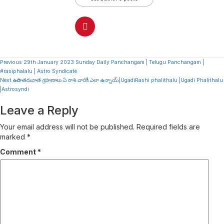
Continue
Previous
29th January 2023 Sunday Daily Panchangam | Telugu Panchangam |
#rasiphalalu | Astro Syndicate
Reading
Next
ఉగాది తరువాత గ్రహణాలు ఏ రాశి వారికీ ఎలా ఉన్నాయ్|UgadiRashi phalithalu |Ugadi Phalithalu
|Astrosyndi
Leave a Reply
Your email address will not be published.
Required fields are
marked
*
Comment
*