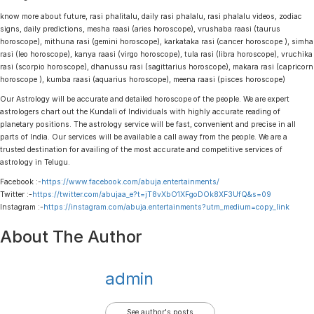
know more about future, rasi phalitalu, daily rasi phalalu, rasi phalalu videos, zodiac
signs, daily predictions, mesha raasi (aries horoscope), vrushaba raasi (taurus
horoscope), mithuna rasi (gemini horoscope), karkataka rasi (cancer horoscope ), simha
rasi (leo horoscope), kanya raasi (virgo horoscope), tula rasi (libra horoscope), vruchika
rasi (scorpio horoscope), dhanussu rasi (sagittarius horoscope), makara rasi (capricorn
horoscope ), kumba raasi (aquarius horoscope), meena raasi (pisces horoscope)
Our Astrology will be accurate and detailed horoscope of the people. We are expert
astrologers chart out the Kundali of Individuals with highly accurate reading of
planetary positions. The astrology service will be fast, convenient and precise in all
parts of India. Our services will be available a call away from the people. We are a
trusted destination for availing of the most accurate and competitive services of
astrology in Telugu.
Facebook :-
https://www.facebook.com/abuja.entertainments/
Twitter :-
https://twitter.com/abujaa_e?t=jT8vXbO1XFgoDOk8XF3UfQ&s=09
Instagram :-
https://instagram.com/abuja.entertainments?utm_medium=copy_link
About The Author
admin
See author's posts