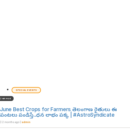
SPECIAL EVENTS
2 min read
June Best Crops for Farmers తెలంగాణ రైతులు ఈ
పంటలు పండిస్తే..ధన లాభం పక్క | #AstroSyndicate
2 months ago
admin