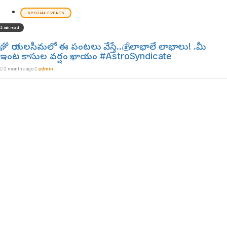
SPECIAL EVENTS
2 min read
🌾 రాయలసీమలో ఈ పంటలు వేస్తే..💰లాభాలే లాభాలు! .మీ
ఇంట కాసుల వర్షం ఖాయం #AstroSyndicate
2 months ago
admin