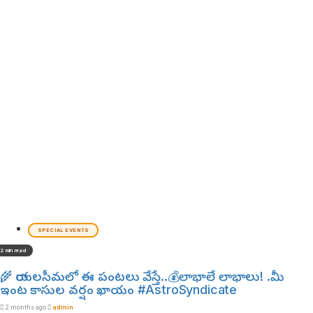
SPECIAL EVENTS
2 min read
🌾 రాయలసీమలో ఈ పంటలు వేస్తే..💰లాభాలే లాభాలు! .మీ
ఇంట కాసుల వర్షం ఖాయం #AstroSyndicate
2 months ago
admin