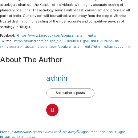
astrologers chart out the Kundali of Individuals with highly accurate reading of
planetary positions. The astrology service will be fast, convenient and precise in all
parts of India. Our services will be available a call away from the people. We are a
trusted destination for availing of the most accurate and competitive services of
astrology in Telugu.
Facebook :-
https://www.facebook.com/abuja.entertainments/
Twitter :-
https://twitter.com/abujaa_e?t=jT8vXbO1XFgoDOk8XF3UfQ&s=09
/>Instagram :-
https://instagram.com/abuja.entertainments?utm_medium=copy_link
About The Author
admin
See author's posts
Continue
Previous
ఉగాది తరువాత గ్రహణాలు ఏ రాశి వారికీ ఎలా ఉన్నాయ్|UgadiRashi phalithalu |Ugadi
Phalithalu |Astrosyndi