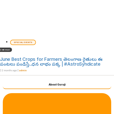
SPECIAL EVENTS
2 min read
June Best Crops for Farmers తెలంగాణ రైతులు ఈ
పంటలు పండిస్తే..ధన లాభం పక్క | #AstroSyndicate
2 months ago
admin
About Guruji