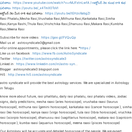
ఫలితాలు :
https://www.youtube.com/watch?v=rMJFxtnLwfA
/>అక్టోబర్ నెల కుంభ రాశి శుభ
ఫలితాలు :
https://youtu.be/_x4TmX0ToVI
అక్టోబర్ నెల మీన రాశి శుభ ఫలితాలు :
https://youtu.be/tEHzvXabgZI
Rasi Phalalu,Mesha Rasi,Vrushaba Rasi,Mithuna Rasi,Karkataka Rasi,Simha
Rasi,Kanya Rashi,Thula Rasi,Vrishchika Rasi,Dhanusu Rasi,Makara Rasi,Kumbha
Rasi,Meena Rasi
Subscribe for more videos :
https://goo.gl/FVQuQp
Mail us at : astrosyndicate3@gmail.com
*For online appointments, please click the link here: *
https:/
Like us on facebook :
https://www.fb.com/AstroSyndicate
Twitter :
https://twitter.com/astrosyndicate3
Linked.in :
https://www.linkedin.com/in/astro-syn
…
Blogger : astrosyndicate3.blogspot.com
Hi5 :
http://www.hi5.com/astrosyndicate
astro syndicate will provide the best astrology services. We are specialized in Astrology
in Telugu.
know more about future, rasi phalitalu, daily rasi phalalu, rasi phalalu videos, zodiac
signs, daily predictions, mesha raasi (aries horoscope), vrushaba raasi (taurus
horoscope), mithuna rasi (gemini horoscope), karkataka rasi (cancer horoscope ), simha
rasi (leo horoscope), kanya raasi (virgo horoscope), tula rasi (libra horoscope), vruchika
rasi (scorpio horoscope), dhanussu rasi (sagittarius horoscope), makara rasi (capricorn
horoscope ), kumba raasi (aquarius horoscope), meena raasi (pisces horoscope)
Our Astrology will be accurate and detailed horoscope of the people. We are expert