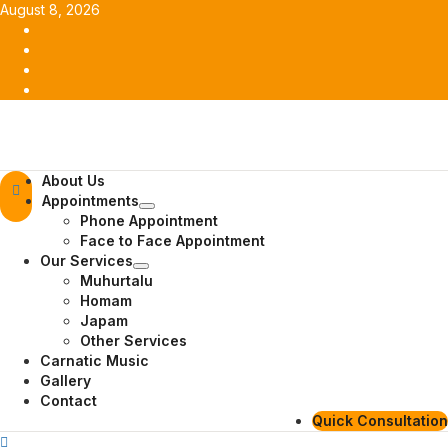
Skip
August 8, 2026
to
Facebook
content
Twitter
Youtube
Instagram
Primary
About Us
Menu
Appointments
Phone Appointment
Face to Face Appointment
Our Services
Muhurtalu
Homam
Japam
Other Services
Carnatic Music
Gallery
Contact
Quick Consultation