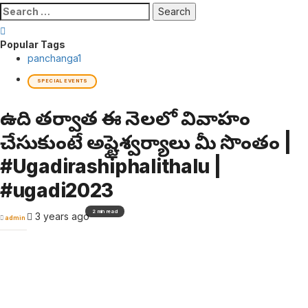
Search
for:
Popular Tags
panchanga
1
SPECIAL EVENTS
ఉగాది తర్వాత ఈ నెలలో వివాహం
చేసుకుంటే అష్టైశ్వర్యాలు మీ సొంతం |
#Ugadirashiphalithalu |
#ugadi2023
2 min read
3 years ago
admin