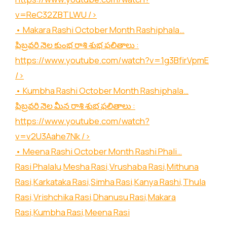
v=ReC32ZBTLWU
/>
• Makara Rashi October Month Rashiphala…
ఫిబ్రవరి నెల కుంభ రాశి శుభ ఫలితాలు :
https://www.youtube.com/watch?v=1g3BfirVpmE
/>
• Kumbha Rashi October Month Rashiphala…
ఫిబ్రవరి నెల మీన రాశి శుభ ఫలితాలు :
https://www.youtube.com/watch?
v=v2U3Aahe7Nk
/>
• Meena Rashi October Month Rashi Phali…
Rasi Phalalu,Mesha Rasi,Vrushaba Rasi,Mithuna
Rasi,Karkataka Rasi,Simha Rasi,Kanya Rashi,Thula
Rasi,Vrishchika Rasi,Dhanusu Rasi,Makara
Rasi,Kumbha Rasi,Meena Rasi