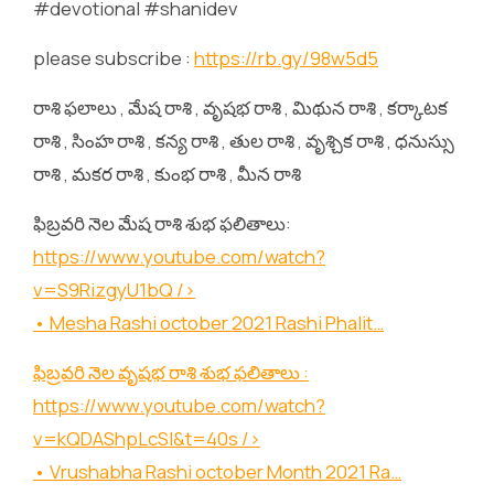
#devotional #shanidev
please subscribe :
https://rb.gy/98w5d5
రాశి ఫలాలు , మేష రాశి , వృషభ రాశి , మిథున రాశి , కర్కాటక
రాశి , సింహ రాశి , కన్య రాశి , తుల రాశి , వృశ్చిక రాశి , ధనుస్సు
రాశి , మకర రాశి , కుంభ రాశి , మీన రాశి
ఫిబ్రవరి నెల మేష రాశి శుభ ఫలితాలు:
https://www.youtube.com/watch?
v=S9RizgyU1bQ
/>
• Mesha Rashi october 2021 Rashi Phalit…
ఫిబ్రవరి నెల వృషభ రాశి శుభ ఫలితాలు :
https://www.youtube.com/watch?
v=kQDAShpLcSI&t=40s
/>
• Vrushabha Rashi october Month 2021 Ra…