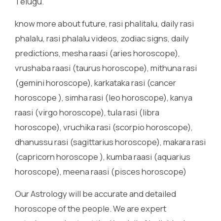
Telugu.
know more about future, rasi phalitalu, daily rasi
phalalu, rasi phalalu videos, zodiac signs, daily
predictions, mesha raasi (aries horoscope),
vrushaba raasi (taurus horoscope), mithuna rasi
(gemini horoscope), karkataka rasi (cancer
horoscope ), simha rasi (leo horoscope), kanya
raasi (virgo horoscope), tula rasi (libra
horoscope), vruchika rasi (scorpio horoscope),
dhanussu rasi (sagittarius horoscope), makara rasi
(capricorn horoscope ), kumba raasi (aquarius
horoscope), meena raasi (pisces horoscope)
Our Astrology will be accurate and detailed
horoscope of the people. We are expert