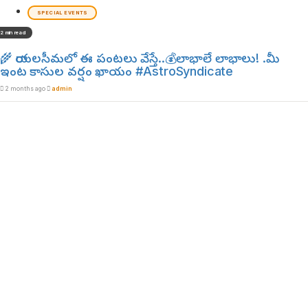
SPECIAL EVENTS
2 min read
🌾 రాయలసీమలో ఈ పంటలు వేస్తే..💰లాభాలే లాభాలు! .మీ
ఇంట కాసుల వర్షం ఖాయం #AstroSyndicate
2 months ago
admin