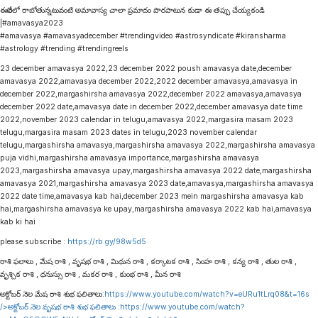
ఈనేలలో రాబోతున్నటువంటి అమావాస్య చాలా ప్రమాదం పొరపాటున కుడా ఈ తప్పు చేయ్యకండి
|#amavasya2023
#amavasya #amavasyadecember #trendingvideo #astrosyndicate #kiransharma
#astrology #trending #trendingreels
23 december amavasya 2022,23 december 2022 poush amavasya date,december
amavasya 2022,amavasya december 2022,2022 december amavasya,amavasya in
december 2022,margashirsha amavasya 2022,december 2022 amavasya,amavasya
december 2022 date,amavasya date in december 2022,december amavasya date time
2022,november 2023 calendar in telugu,amavasya 2022,margasira masam 2023
telugu,margasira masam 2023 dates in telugu,2023 november calendar
telugu,margashirsha amavasya,margashirsha amavasya 2022,margashirsha amavasya
puja vidhi,margashirsha amavasya importance,margashirsha amavasya
2023,margashirsha amavasya upay,margashirsha amavasya 2022 date,margashirsha
amavasya 2021,margashirsha amavasya 2023 date,amavasya,margashirsha amavasya
2022 date time,amavasya kab hai,december 2023 mein margashirsha amavasya kab
hai,margashirsha amavasya ke upay,margashirsha amavasya 2022 kab hai,amavasya
kab ki hai
please subscribe :
https://rb.gy/98w5d5
రాశి ఫలాలు , మేష రాశి , వృషభ రాశి , మిథున రాశి , కర్కాటక రాశి , సింహ రాశి , కన్య రాశి , తుల రాశి ,
వృశ్చిక రాశి , ధనుస్సు రాశి , మకర రాశి , కుంభ రాశి , మీన రాశి
అక్టోబర్ నెల మేష రాశి శుభ ఫలితాలు:
https://www.youtube.com/watch?v=eURu1tLrq08&t=16s
/>అక్టోబర్ నెల వృషభ రాశి శుభ ఫలితాలు :
https://www.youtube.com/watch?