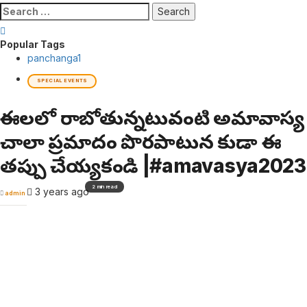
Search
for:
Popular Tags
panchanga
1
SPECIAL EVENTS
ఈనేలలో రాబోతున్నటువంటి అమావాస్య
చాలా ప్రమాదం పొరపాటున కుడా ఈ
తప్పు చేయ్యకండి |#amavasya2023
2 min read
3 years ago
admin