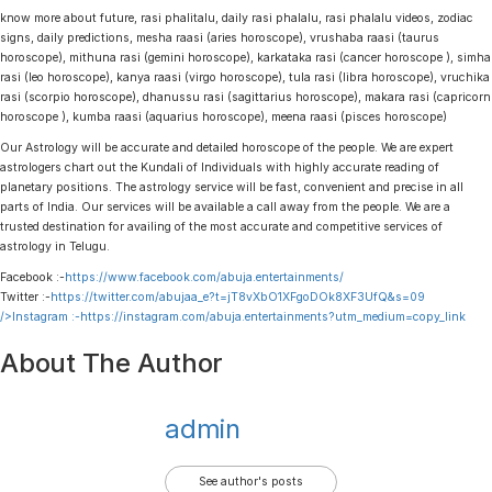
know more about future, rasi phalitalu, daily rasi phalalu, rasi phalalu videos, zodiac
signs, daily predictions, mesha raasi (aries horoscope), vrushaba raasi (taurus
horoscope), mithuna rasi (gemini horoscope), karkataka rasi (cancer horoscope ), simha
rasi (leo horoscope), kanya raasi (virgo horoscope), tula rasi (libra horoscope), vruchika
rasi (scorpio horoscope), dhanussu rasi (sagittarius horoscope), makara rasi (capricorn
horoscope ), kumba raasi (aquarius horoscope), meena raasi (pisces horoscope)
Our Astrology will be accurate and detailed horoscope of the people. We are expert
astrologers chart out the Kundali of Individuals with highly accurate reading of
planetary positions. The astrology service will be fast, convenient and precise in all
parts of India. Our services will be available a call away from the people. We are a
trusted destination for availing of the most accurate and competitive services of
astrology in Telugu.
Facebook :-
https://www.facebook.com/abuja.entertainments/
Twitter :-
https://twitter.com/abujaa_e?t=jT8vXbO1XFgoDOk8XF3UfQ&s=09
/>Instagram :-
https://instagram.com/abuja.entertainments?utm_medium=copy_link
About The Author
admin
See author's posts