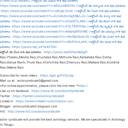
v=MwO5QOWEaNU
/>అక్టోబర్ నెల మిథున రాశి శుభ ఫలితాలు :
https://www.youtube.com/watch?v=MGrJzrMS744
/>అక్టోబర్ నెల కర్కాటక రాశి శుభ ఫలితాలు
:
https://www.youtube.com/watch?v=uBLjqLSUzIc
/>అక్టోబర్ నెల సింహ రాశి శుభ ఫలితాలు :
https://www.youtube.com/watch?v=ELGAUbUmg58&t=2s
/>అక్టోబర్ నెల కన్యా రాశి శుభ
ఫలితాలు :
https://www.youtube.com/watch?v=EOa9j7V_lMA
/>అక్టోబర్ నెల తులా రాశి శుభ
ఫలితాలు :
https://www.youtube.com/watch?v=PZLT8ZF6Yao
/>అక్టోబర్ నెల వృశ్చిక రాశి శుభ
ఫలితాలు :
https://www.youtube.com/watch?v=AAqnq6R5hME
/>అక్టోబర్ నెల ధనుస్సు రాశి శుభ
ఫలితాలు :
https://www.youtube.com/watch?v=HbrWp0bmc3k
/>అక్టోబర్ నెల మకర రాశి శుభ
ఫలితాలు :
https://www.youtube.com/watch?v=rMJFxtnLwfA
/>అక్టోబర్ నెల కుంభ రాశి శుభ
ఫలితాలు :
https://youtu.be/_x4TmX0ToVI
అక్టోబర్ నెల మీన రాశి శుభ ఫలితాలు :
https://youtu.be/tEHzvXabgZI
Rasi Phalalu,Mesha Rasi,Vrushaba Rasi,Mithuna Rasi,Karkataka Rasi,Simha
Rasi,Kanya Rashi,Thula Rasi,Vrishchika Rasi,Dhanusu Rasi,Makara Rasi,Kumbha
Rasi,Meena Rasi
Subscribe for more videos :
https://goo.gl/FVQuQp
Mail us at : astrosyndicate3@gmail.com
*For online appointments, please click the link here: *
https:/
Like us on facebook :
https://www.fb.com/AstroSyndicate
Twitter :
https://twitter.com/astrosyndicate3
Linked.in :
https://www.linkedin.com/in/astro-syn
…
Blogger : astrosyndicate3.blogspot.com
Hi5 :
http://www.hi5.com/astrosyndicate
astro syndicate will provide the best astrology services. We are specialized in Astrology
in Telugu.