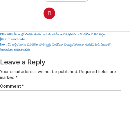
Continue
Previous
మీ ఇంట్లో తులసి మొక్క ఇలా ఉంటె మీ ఇంటికి ప్రమాదం జరగబోతుంది అని అర్ధం
|#astrosyndicate
Reading
Next
రేపే కార్తీకమాసం చివరిరోజు పోలిస్వర్గం ఏంచేసినా చెయ్యకపోయినా ఈకథవినండి మీఇంట్లో
సిరిసంపదలకుకొదవుండదు
Leave a Reply
Your email address will not be published.
Required fields are
marked
*
Comment
*