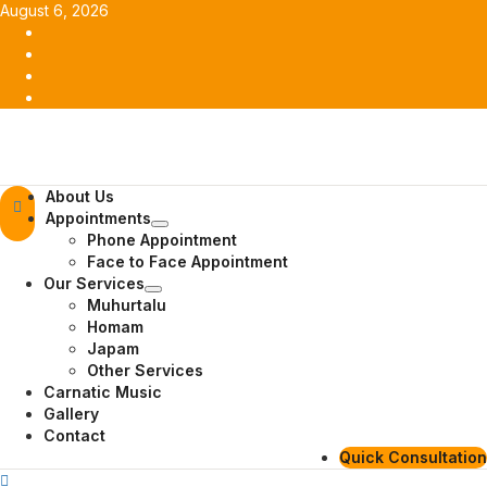
Skip
August 6, 2026
to
Facebook
content
Twitter
Youtube
Instagram
Primary
About Us
Menu
Appointments
Phone Appointment
Face to Face Appointment
Our Services
Muhurtalu
Homam
Japam
Other Services
Carnatic Music
Gallery
Contact
Quick Consultation