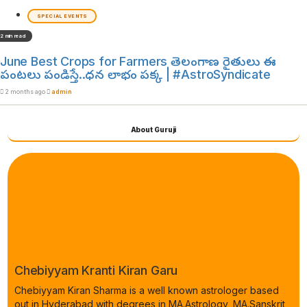
SPECIAL EVENTS
2 min read
June Best Crops for Farmers తెలంగాణ రైతులు ఈ
పంటలు పండిస్తే..ధన లాభం పక్క | #AstroSyndicate
2 months ago
admin
About Guruji
Chebiyyam Kranti Kiran Garu
Chebiyyam Kiran Sharma is a well known astrologer based
out in Hyderabad with degrees in MA.Astrology, MA.Sanskrit