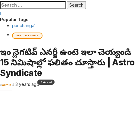
Search
for:
Popular Tags
panchanga
1
SPECIAL EVENTS
ఇంట్లో నెగటివ్ ఎనర్జీ ఉంటె ఇలా చెయ్యండి
15 నిమిషాల్లో ఫలితం చూస్తారు | Astro
Syndicate
2 min read
3 years ago
admin