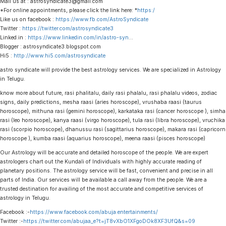
Mail us at : astrosyndicate3@gmail.com
*For online appointments, please click the link here: *
https:/
Like us on facebook :
https://www.fb.com/AstroSyndicate
Twitter :
https://twitter.com/astrosyndicate3
Linked.in :
https://www.linkedin.com/in/astro-syn
…
Blogger : astrosyndicate3.blogspot.com
Hi5 :
http://www.hi5.com/astrosyndicate
astro syndicate will provide the best astrology services. We are specialized in Astrology
in Telugu.
know more about future, rasi phalitalu, daily rasi phalalu, rasi phalalu videos, zodiac
signs, daily predictions, mesha raasi (aries horoscope), vrushaba raasi (taurus
horoscope), mithuna rasi (gemini horoscope), karkataka rasi (cancer horoscope ), simha
rasi (leo horoscope), kanya raasi (virgo horoscope), tula rasi (libra horoscope), vruchika
rasi (scorpio horoscope), dhanussu rasi (sagittarius horoscope), makara rasi (capricorn
horoscope ), kumba raasi (aquarius horoscope), meena raasi (pisces horoscope)
Our Astrology will be accurate and detailed horoscope of the people. We are expert
astrologers chart out the Kundali of Individuals with highly accurate reading of
planetary positions. The astrology service will be fast, convenient and precise in all
parts of India. Our services will be available a call away from the people. We are a
trusted destination for availing of the most accurate and competitive services of
astrology in Telugu.
Facebook :-
https://www.facebook.com/abuja.entertainments/
Twitter :-
https://twitter.com/abujaa_e?t=jT8vXbO1XFgoDOk8XF3UfQ&s=09