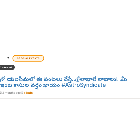
SPECIAL EVENTS
2 min read
🌾 రాయలసీమలో ఈ పంటలు వేస్తే..💰లాభాలే లాభాలు! .మీ
ఇంట కాసుల వర్షం ఖాయం #AstroSyndicate
2 months ago
admin