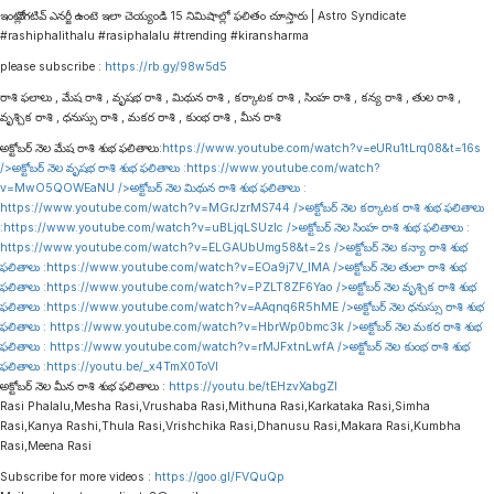
ఇంట్లో నెగటివ్ ఎనర్జీ ఉంటె ఇలా చెయ్యండి 15 నిమిషాల్లో ఫలితం చూస్తారు | Astro Syndicate
#rashiphalithalu #rasiphalalu #trending #kiransharma
please subscribe :
https://rb.gy/98w5d5
రాశి ఫలాలు , మేష రాశి , వృషభ రాశి , మిథున రాశి , కర్కాటక రాశి , సింహ రాశి , కన్య రాశి , తుల రాశి ,
వృశ్చిక రాశి , ధనుస్సు రాశి , మకర రాశి , కుంభ రాశి , మీన రాశి
అక్టోబర్ నెల మేష రాశి శుభ ఫలితాలు:
https://www.youtube.com/watch?v=eURu1tLrq08&t=16s
/>అక్టోబర్ నెల వృషభ రాశి శుభ ఫలితాలు :
https://www.youtube.com/watch?
v=MwO5QOWEaNU
/>అక్టోబర్ నెల మిథున రాశి శుభ ఫలితాలు :
https://www.youtube.com/watch?v=MGrJzrMS744
/>అక్టోబర్ నెల కర్కాటక రాశి శుభ ఫలితాలు
:
https://www.youtube.com/watch?v=uBLjqLSUzIc
/>అక్టోబర్ నెల సింహ రాశి శుభ ఫలితాలు :
https://www.youtube.com/watch?v=ELGAUbUmg58&t=2s
/>అక్టోబర్ నెల కన్యా రాశి శుభ
ఫలితాలు :
https://www.youtube.com/watch?v=EOa9j7V_lMA
/>అక్టోబర్ నెల తులా రాశి శుభ
ఫలితాలు :
https://www.youtube.com/watch?v=PZLT8ZF6Yao
/>అక్టోబర్ నెల వృశ్చిక రాశి శుభ
ఫలితాలు :
https://www.youtube.com/watch?v=AAqnq6R5hME
/>అక్టోబర్ నెల ధనుస్సు రాశి శుభ
ఫలితాలు :
https://www.youtube.com/watch?v=HbrWp0bmc3k
/>అక్టోబర్ నెల మకర రాశి శుభ
ఫలితాలు :
https://www.youtube.com/watch?v=rMJFxtnLwfA
/>అక్టోబర్ నెల కుంభ రాశి శుభ
ఫలితాలు :
https://youtu.be/_x4TmX0ToVI
అక్టోబర్ నెల మీన రాశి శుభ ఫలితాలు :
https://youtu.be/tEHzvXabgZI
Rasi Phalalu,Mesha Rasi,Vrushaba Rasi,Mithuna Rasi,Karkataka Rasi,Simha
Rasi,Kanya Rashi,Thula Rasi,Vrishchika Rasi,Dhanusu Rasi,Makara Rasi,Kumbha
Rasi,Meena Rasi
Subscribe for more videos :
https://goo.gl/FVQuQp