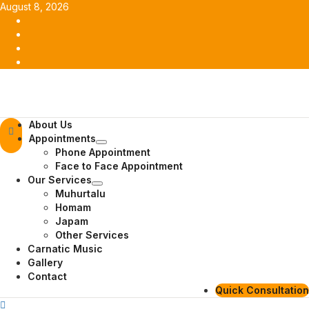
Skip
August 8, 2026
to
Facebook
content
Twitter
Youtube
Instagram
Primary
About Us
Menu
Appointments
Phone Appointment
Face to Face Appointment
Our Services
Muhurtalu
Homam
Japam
Other Services
Carnatic Music
Gallery
Contact
Quick Consultation