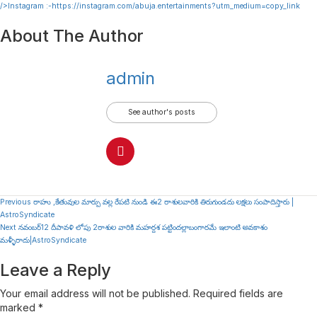
/>Instagram :-
https://instagram.com/abuja.entertainments?utm_medium=copy_link
About The Author
admin
See author's posts
Continue
Previous
రాహు ,కేతువుల మార్పు వల్ల రేపటి నుండి ఈ2 రాశులవారికి తిరుగుండదు లక్షలు సంపాదిస్తారు |
AstroSyndicate
Reading
Next
నవంబర్12 దీపావళి లోపు 2రాశుల వారికి మహర్దశ పట్టిందల్లాబంగారమే ఇలాంటి అవకాశం
మళ్ళీరాదు|AstroSyndicate
Leave a Reply
Your email address will not be published.
Required fields are
marked
*