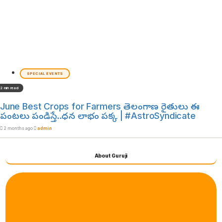
SPECIAL EVENTS
2 min read
June Best Crops for Farmers తెలంగాణ రైతులు ఈ
పంటలు పండిస్తే..ధన లాభం పక్క | #AstroSyndicate
2 months ago
admin
About Guruji