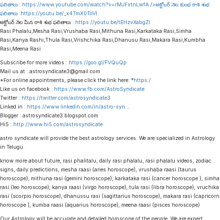
ఫలితాలు :
https://www.youtube.com/watch?v=rMJFxtnLwfA
/>అక్టోబర్ నెల కుంభ రాశి శుభ
ఫలితాలు :
https://youtu.be/_x4TmX0ToVI
అక్టోబర్ నెల మీన రాశి శుభ ఫలితాలు :
https://youtu.be/tEHzvXabgZI
Rasi Phalalu,Mesha Rasi,Vrushaba Rasi,Mithuna Rasi,Karkataka Rasi,Simha
Rasi,Kanya Rashi,Thula Rasi,Vrishchika Rasi,Dhanusu Rasi,Makara Rasi,Kumbha
Rasi,Meena Rasi
Subscribe for more videos :
https://goo.gl/FVQuQp
Mail us at : astrosyndicate3@gmail.com
*For online appointments, please click the link here: *
https:/
Like us on facebook :
https://www.fb.com/AstroSyndicate
Twitter :
https://twitter.com/astrosyndicate3
Linked.in :
https://www.linkedin.com/in/astro-syn
…
Blogger : astrosyndicate3.blogspot.com
Hi5 :
http://www.hi5.com/astrosyndicate
astro syndicate will provide the best astrology services. We are specialized in Astrology
in Telugu.
know more about future, rasi phalitalu, daily rasi phalalu, rasi phalalu videos, zodiac
signs, daily predictions, mesha raasi (aries horoscope), vrushaba raasi (taurus
horoscope), mithuna rasi (gemini horoscope), karkataka rasi (cancer horoscope ), simha
rasi (leo horoscope), kanya raasi (virgo horoscope), tula rasi (libra horoscope), vruchika
rasi (scorpio horoscope), dhanussu rasi (sagittarius horoscope), makara rasi (capricorn
horoscope ), kumba raasi (aquarius horoscope), meena raasi (pisces horoscope)
Our Astrology will be accurate and detailed horoscope of the people. We are expert