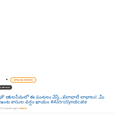
SPECIAL EVENTS
2 min read
🌾 రాయలసీమలో ఈ పంటలు వేస్తే..💰లాభాలే లాభాలు! .మీ
ఇంట కాసుల వర్షం ఖాయం #AstroSyndicate
2 months ago
admin