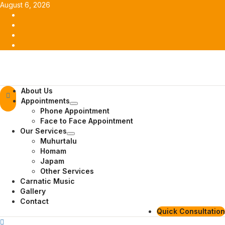
Skip
August 6, 2026
to
Facebook
content
Twitter
Youtube
Instagram
Primary
About Us
Menu
Appointments
Phone Appointment
Face to Face Appointment
Our Services
Muhurtalu
Homam
Japam
Other Services
Carnatic Music
Gallery
Contact
Quick Consultation