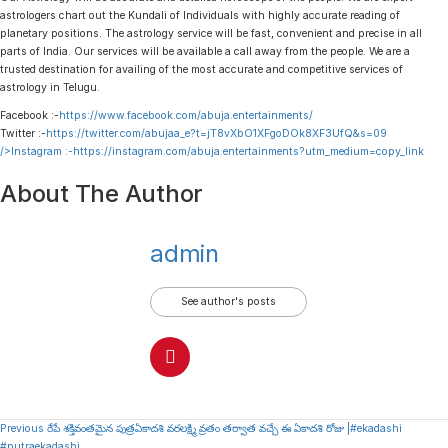
astrologers chart out the Kundali of Individuals with highly accurate reading of
planetary positions. The astrology service will be fast, convenient and precise in all
parts of India. Our services will be available a call away from the people. We are a
trusted destination for availing of the most accurate and competitive services of
astrology in Telugu.
Facebook :-
https://www.facebook.com/abuja.entertainments/
Twitter :-
https://twitter.com/abujaa_e?t=jT8vXbO1XFgoDOk8XF3UfQ&s=09
/>Instagram :-
https://instagram.com/abuja.entertainments?utm_medium=copy_link
About The Author
admin
See author's posts
Continue
Previous
రేపే శక్తివంతమైన పుత్రఏకాదశి వరలక్ష్మి వ్రతం తర్వాత వచ్చే ఈ ఏకాదశి రోజు |#ekadashi
#putraekadashi