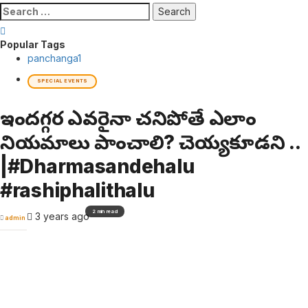
Search
for:
Popular Tags
panchanga
1
SPECIAL EVENTS
ఇంటిదగ్గర ఎవరైనా చనిపోతే ఎలాంటి
నియమాలు పాటించాలి? చెయ్యకూడని ..
|#Dharmasandehalu
#rashiphalithalu
2 min read
3 years ago
admin