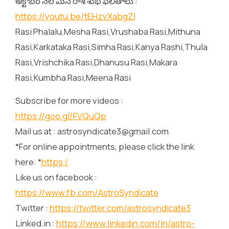
అక్టోబర్ నెల మీన రాశి శుభ ఫలితాలు :
https://youtu.be/tEHzvXabgZI
Rasi Phalalu,Mesha Rasi,Vrushaba Rasi,Mithuna
Rasi,Karkataka Rasi,Simha Rasi,Kanya Rashi,Thula
Rasi,Vrishchika Rasi,Dhanusu Rasi,Makara
Rasi,Kumbha Rasi,Meena Rasi
Subscribe for more videos :
https://goo.gl/FVQuQp
Mail us at : astrosyndicate3@gmail.com
*For online appointments, please click the link
here: *
https:/
Like us on facebook :
https://www.fb.com/AstroSyndicate
Twitter :
https://twitter.com/astrosyndicate3
Linked.in :
https://www.linkedin.com/in/astro-