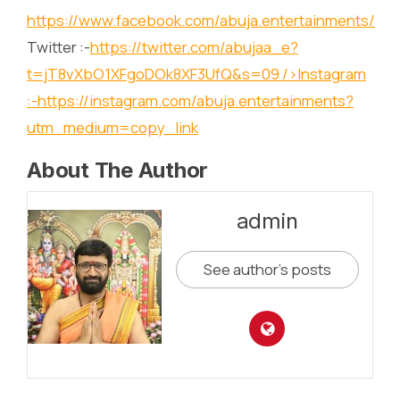
https://www.facebook.com/abuja.entertainments/
Twitter :-
https://twitter.com/abujaa_e?
t=jT8vXbO1XFgoDOk8XF3UfQ&s=09
/>Instagram
:-
https://instagram.com/abuja.entertainments?
utm_medium=copy_link
About The Author
admin
See author's posts