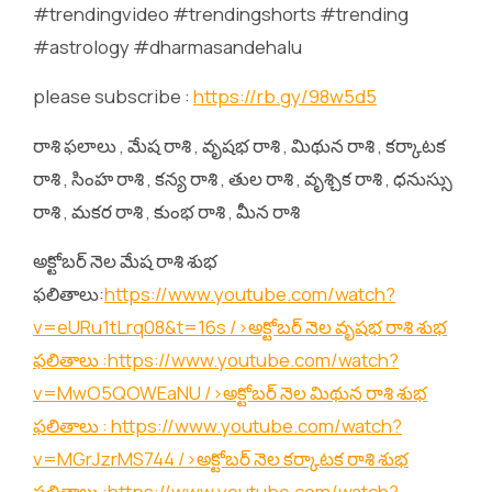
#trendingvideo #trendingshorts #trending
#astrology #dharmasandehalu
please subscribe :
https://rb.gy/98w5d5
రాశి ఫలాలు , మేష రాశి , వృషభ రాశి , మిథున రాశి , కర్కాటక
రాశి , సింహ రాశి , కన్య రాశి , తుల రాశి , వృశ్చిక రాశి , ధనుస్సు
రాశి , మకర రాశి , కుంభ రాశి , మీన రాశి
అక్టోబర్ నెల మేష రాశి శుభ
ఫలితాలు:
https://www.youtube.com/watch?
v=eURu1tLrq08&t=16s
/>అక్టోబర్ నెల వృషభ రాశి శుభ
ఫలితాలు :
https://www.youtube.com/watch?
v=MwO5QOWEaNU
/>అక్టోబర్ నెల మిథున రాశి శుభ
ఫలితాలు :
https://www.youtube.com/watch?
v=MGrJzrMS744
/>అక్టోబర్ నెల కర్కాటక రాశి శుభ
ఫలితాలు :
https://www.youtube.com/watch?