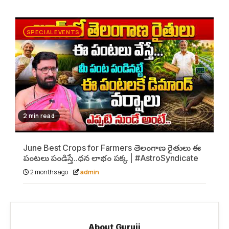
SPECIAL EVENTS
2 min read
June Best Crops for Farmers తెలంగాణ రైతులు ఈ
పంటలు పండిస్తే..ధన లాభం పక్క | #AstroSyndicate
2 months ago
admin
About Guruji