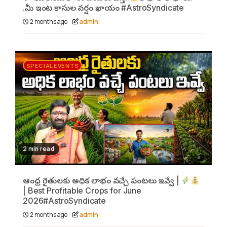
.మీ ఇంట కాసుల వర్షం ఖాయం #AstroSyndicate
2 months ago
admin
SPECIAL EVENTS
2 min read
ఆంధ్ర రైతులకు అధిక లాభం వచ్చే పంటలు ఇవ్వే |
| Best Profitable Crops for June
2026#AstroSyndicate
2 months ago
admin