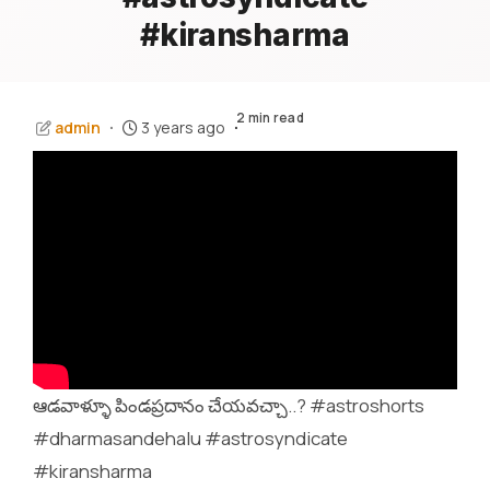
#kiransharma
2 min read
admin
3 years ago
ఆడవాళ్ళూ పిండప్రదానం చేయవచ్చా..? #astroshorts
#dharmasandehalu #astrosyndicate
#kiransharma